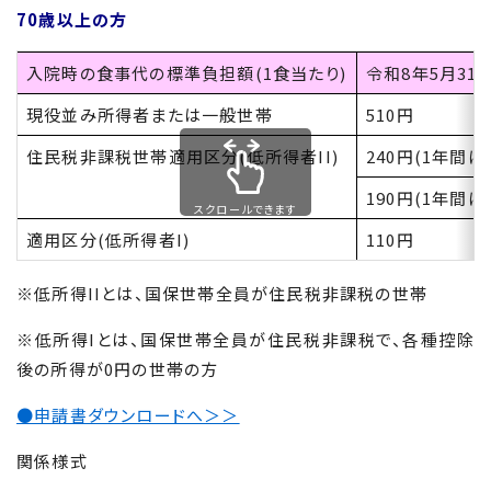
70
歳以上の方
入院時の食事代の標準負担額(
1
食当たり)
令和8年5月31
現役並み所得者または一般世帯
510円
住民税非課税世帯適用区分(低所得者
II
)
240円(1年間に
190円(1年間
スクロールできます
適用区分(低所得者
I
)
110円
※低所得
II
とは、国保世帯全員が住民税非課税の世帯
※低所得
I
とは、国保世帯全員が住民税非課税で、各種控除
後の所得が
0
円の世帯の方
●申請書ダウンロードへ＞＞
関係様式