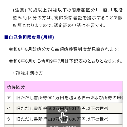
(注意)
70
歳以上
74
歳以下の限度額区分「一般」「現役
並み
3
」区分の方は、高齢受給者証を提示することで限
度額となりますので、認定証の申請は不要です。
■自己負担限度額(月額)
令和8年8月診療分から高額療養費制度が見直されます！
令和8年8月から令和9年7月は下記表のとおりとなります。
・
70
歳未満の方
所得区分
ア
旧ただし書所得
901
万円を超える世帯および所得の申告
イ
旧ただし書所得
600
万円超901万円以下の世帯
ウ
旧ただし書所得
210
万円超600万円以下の世帯