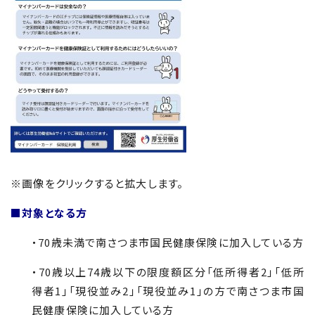
※画像をクリックすると拡大します。
■対象となる方
・
70
歳未満で南さつま市国民健康保険に加入している方
・
70
歳以上
74
歳以下の限度額区分「低所得者
2
」「低所
得者
1
」「現役並み
2
」「現役並み
1
」の方で南さつま市国
民健康保険に加入している方