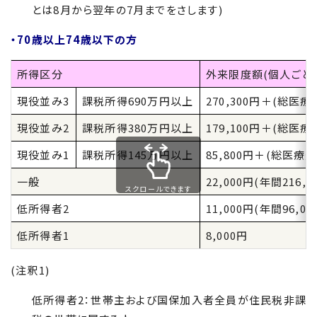
とは8月から翌年の7月までをさします)
・70歳以上74歳以下の方
所得区分
外来限度額(個人ごと)
現役並み
3
課税所得690万円以上
270,300円＋(総医
現役並み
2
課税所得380万円以上
179,100円＋(総医
現役並み
1
課税所得145万円以上
85,800円＋(総医療
一般
22,000円(年間216
,0
スクロールできます
低所得者
2
11,000円(年間
96,00
低所得者
1
8,000円
(注釈
1
)
低所得者
2
：世帯主および国保加入者全員が住民税非課