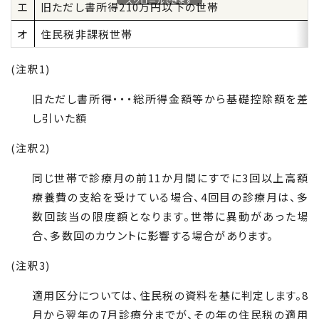
スクロールできます
エ
旧ただし書所得
210
万円以下の世帯
オ
住民税非課税世帯
(注釈
1
)
旧ただし書所得・・・総所得金額等から基礎控除額を差
し引いた額
(注釈
2
)
同じ世帯で診療月の前
11
か月間にすでに
3
回以上高額
療養費の支給を受けている場合、
4
回目の診療月は、多
数回該当の限度額となります。世帯に異動があった場
合、多数回のカウントに影響する場合があります。
(注釈
3
)
適用区分については、住民税の資料を基に判定します。
8
月から翌年の
7
月診療分までが、その年の住民税の適用