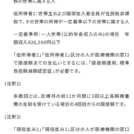
税の世帯に属する人
低所得者
1
：世帯主および国保加入者全員が住民税非課
税で、その世帯の所得が一定基準以下の世帯に属する人
一定基準例：一人世帯(公的年金収入のみ)の場合 年
間収入826,500円以下
「低所得者
2
」「低所得者
1
」区分の人が医療機関の窓口
で限度額までの支払いとするには、「限度額適用、標準
負担額減額認定証」が必要です。
(注釈
2
)
多数回とは、診療月の前
11
か月間に
3
回以上高額療養
費の支給を受けている場合の
4
回目からの限度額です。
(注釈
3
)
「現役並み
2
」「現役並み
1
」区分の人が医療機関の窓口