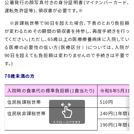
公署発行の顔写真付きの身分証明書
(
マイナンバーカード、
運転免許証等
)
、領収書が必要です。※
※非課税世帯で
90
日を超えた場合、下表のとおり負担額
が変わるためその期間の領収書を持参し、再度手続きを行っ
てください。(ただし、
65
歳以上の医療療養病床に入院してい
る医療の必要性の低い方
(
医療区分Ⅰ
)
については、入院が
90
日を超えても負担額は変わりませんので手続きは不要で
す。)
70
歳未満の方
入院時の食事代の標準負担額(
1
食当たり)
令和8年5月31
住民税課税世帯
510円
住民税非課税世帯
240円(1年間に
スクロールできます
190円(1年間