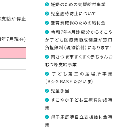
妊婦のための支援給付事業
児童虐待防止について
の支給が停止
養育費確保のための給付金
令和7年4月診療分からすこや
年7月現在)
か子ども医療費助成制度が窓口
負担無料（現物給付）になります！
南さつま市すくすく赤ちゃんお
むつ等支給事業
子ども第三の居場所事業
（B☆G BASE ただいま）
児童手当
すこやか子ども医療費助成事
業
母子家庭等自立支援給付金事
業