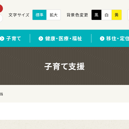
文字サイズ
標準
拡大
背景色変更
黒
白
黄
子育て
健康・医療・福祉
移住・定
子育て支援
当