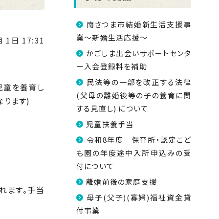
南さつま市結婚新生活支援事
業～新婚生活応援～
 1日 17:31
かごしま出会いサポートセンタ
ー入会登録料を補助
民法等の一部を改正する法律
児童を養育し
(父母の離婚後等の子の養育に関
ります)
する見直し) について
児童扶養手当
令和8年度 保育所・認定こど
も園の年度途中入所申込みの受
付について
離婚前後の家庭支援
れます。手当
母子(父子)(寡婦)福祉資金貸
。
付事業