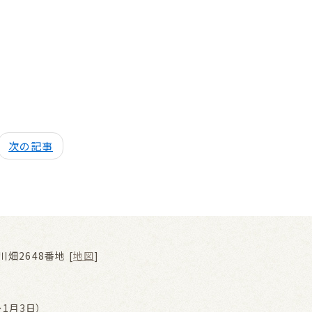
次の記事
畑2648番地 [
地図
]
1月3日）