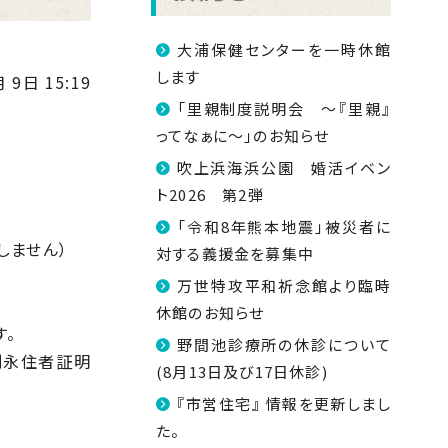
大浦保健センターを一時休館
します
 9日 15:19
「里親制度説明会 ～『里親』
ってなぁに～」のお知らせ
吹上浜海浜公園 婚活イベン
ト2026 第2弾
「令和8年熊本地震」被災者に
しません）
対する義援金を募集中
万世特攻平和祈念館より臨時
休館のお知らせ
す。
野間池診療所の休診について
別永住者証明
(8月13日及び17日休診)
『市営住宅』 情報を更新しまし
た。