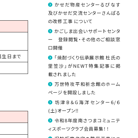
かせだ物産センターるぴなす
及びかせだ交流センターさんぱる
の改修工事 について
かごしま出会いサポートセンタ
ー 登録閲覧・その他のご相談窓
口開催
誕生日まで
「焼酎づくり伝承展示館 杜氏の
里笠沙」がNEWT特集記事に掲
載されました
万世特攻平和祈念館のホーム
ページを開設しました
坊津B＆G海洋センター6/６
(土)オープン‼
令和8年度南さつまコミュニテ
ィスポーツクラブ会員募集！！