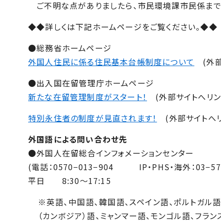
ご不明な点がありましたら、市民環境課市民係まで
◆◆詳しくは下記ホームページをご覧ください。◆◆
●総務省ホームページ
外国人住民に係る住民基本台帳制度について
(外部
●出入国在留管理庁ホームページ
新たな在留管理制度がスタート！
(外部サイトへリン
特別永住者の制度が見直されます！
(外部サイトへリ
外国語による問い合わせ先
●外国人在留総合インフォメーションセンター
(電話：0570−013−904 IP・PHS・海外：03−579
平日 8:30〜17:15
※英語、中国語、韓国語、スペイン語、ポルトガル語
（カンボジア）語、ミャンマー語、モンゴル語、フラン