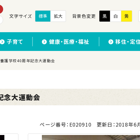
文字サイズ
標準
拡大
背景色変更
黒
白
黄
子育て
健康・医療・福祉
移住・定
 南薩養護学校40周年記念大運動会
年記念大運動会
ページ番号：E020910
更新日：
2018年6月