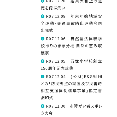
R07.12.20 鑑真大和上の遺
徳を偲ぶ集い
R07.12.09 年末年始地域安
全運動・交通事故防止運動合同
出発式
R07.12.06 自然農法体験学
校ありのまま分校 自然の恵み収
穫祭
R07.12.05 万世小学校創立
150周年記念式典
R07.12.04 (公財)B&G財団
との「防災拠点の設置及び災害時
相互支援体制構築事業」協定書
調印式
R07.11.30 市障がい者スポレ
ク大会