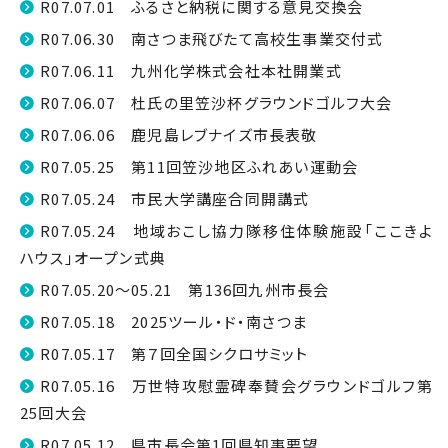
R07.07.01 ふるさと納税に関する意見交換会
R07.06.30 南さつま飛びたて高校生事業交付式
R07.06.11 九州化学株式会社本社開業式
R07.06.07 杜氏の里笠沙杯グラウンドゴルフ大会
R07.06.06 鹿児島レブナイズ市長表敬
R07.05.25 第11回笠沙地区ふれあい運動会
R07.05.24 市民大学講座合同開講式
R07.05.24 地域おこし協力隊移住体験施設「ここきよ
ハウス」オープン式典
R07.05.20～05.21 第136回九州市長会
R07.05.18 2025ツール・ド・南さつま
R07.05.17 第７回全国シクロサミット
R07.05.16 万世特攻慰霊碑奉賛会グラウンドゴルフ第
25回大会
R07.05.12 県市長会第1回県知事要望