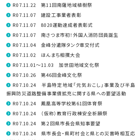
R07.11.22 第11回南薩地域植樹祭
R07.11.07 建設工事業者表彰
R07.11.07 8020運動達成者表彰式
R07.11.07 南さつま市初！外国人消防団員誕生
R07.11.04 金峰分遣隊タンク車交付式
R07.11.02 ほんまち相撲大会
R07.11.01～11.03 加世田地域文化祭
R07.10.26 第46回金峰文化祭
R07.10.24 半島特定地域「元気おこし」事業及び半島
振興防災道路整備事業債拡充に関する県への要望活動
R07.10.24 鳳凰高等学校第61回体育祭
R07.10.24 （仮称）教育行政棟安全祈願祭
R07.10.24 第２回県市長会県知事要望
R07.10.24 県市長会・県町村会と県との災害時相互応