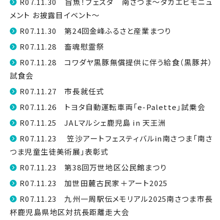
R07.11.30 旨魚！フェスタ 南さつま～タカエビモニュ
メント お披露目イベント～
R07.11.30 第24回金峰ふるさと産業まつり
R07.11.28 畜魂慰霊祭
R07.11.28 コワダヤ黒豚無償提供に伴う給食（黒豚丼）
試食会
R07.11.27 市長就任式
R07.11.26 トヨタ自動運転車両「e-Palette」試乗会
R07.11.25 JALマルシェ鹿児島 in 天王洲
R07.11.23 笠沙アートフェスティバルin南さつま「南さ
つま児童生徒美術展」表彰式
R07.11.23 第38回万世地区公民館まつり
R07.11.23 加世田麓古民家＋アート2025
R07.11.23 九州一周駅伝メモリアル2025南さつま市長
杯鹿児島県地区対抗長距離走大会