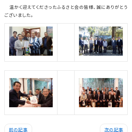
温かく迎えてくださったふるさと会の皆様、誠にありがとう
ございました。
会
場
風
景
会
場
風
景
前の記事
次の記事