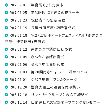
R07.02.01 半島隅くじら元気市
R07.01.25 第33回いぶすき菜の花マーチ
R07.01.23 総務省への要望活動
R07.01.19 長屋分所車庫・詰所落成式
R07.01.18 第27回笠沙アートフェスティバル「南さつま
児童生徒美術展」表彰式
R07.01.12 南さつま市消防出初め式
R07.01.09 きんかん春姫出発式
R07.01.06 令和７年仕事始め式
R07.01.03 第20回南さつま市二十歳のつどい
R07.01.01 令和７年元旦ラン＆ウォーク
R06.12.20 鑑真大和上の遺徳を偲ぶ集い
R06.12.18 サントリーグループとの協定締結式
R06.12.14 自動運転バス実証オープニングセレモニー