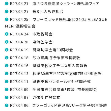
R07.04.27 南さつま春爛漫シェラトン鹿児島フェア
R07.04.27 第８回大坂運動会
R07.04.25 フラーゴラッド鹿児島2024-25 V.LEAGUE
MEN 優勝報告会
R07.04.24 市政説明会
R07.04.20 東海笠沙会
R07.04.19 関東坊津会第33回総会
R07.04.18 砂の祭典招待作家市長表敬
R07.04.16 鳳凰高校女子テニス部入賞報告
R07.04.13 戦後80年万世特攻慰霊碑第54回慰霊祭
R07.04.11 里親支援センターもぜもぜ開所式
R07.04.09 全国市長会機関紙「市政」市長座談会
R07.04.07 砂像制作開始式
R07.04.06 フラーゴラッド鹿児島Vリーグ男子総合優勝