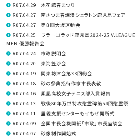
R07.04.29 木花館春まつり
R07.04.27 南さつま春爛漫シェラトン鹿児島フェア
R07.04.27 第８回大坂運動会
R07.04.25 フラーゴラッド鹿児島2024-25 V.LEAGUE
MEN 優勝報告会
R07.04.24 市政説明会
R07.04.20 東海笠沙会
R07.04.19 関東坊津会第33回総会
R07.04.18 砂の祭典招待作家市長表敬
R07.04.16 鳳凰高校女子テニス部入賞報告
R07.04.13 戦後80年万世特攻慰霊碑第54回慰霊祭
R07.04.11 里親支援センターもぜもぜ開所式
R07.04.09 全国市長会機関紙「市政」市長座談会
R07.04.07 砂像制作開始式