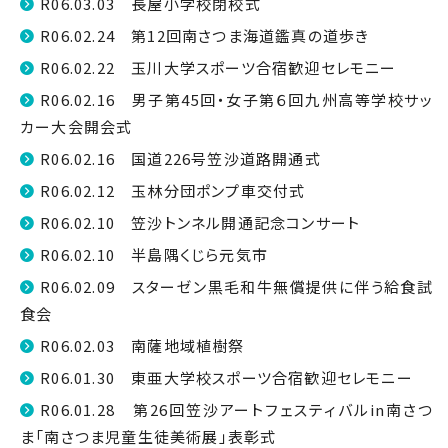
R06.03.03 長屋小学校閉校式
R06.02.24 第12回南さつま海道鑑真の道歩き
R06.02.22 玉川大学スポーツ合宿歓迎セレモニー
R06.02.16 男子第45回・女子第６回九州高等学校サッ
カー大会開会式
R06.02.16 国道226号笠沙道路開通式
R06.02.12 玉林分団ポンプ車交付式
R06.02.10 笠沙トンネル開通記念コンサート
R06.02.10 半島隅くじら元気市
R06.02.09 スターゼン黒毛和牛無償提供に伴う給食試
食会
R06.02.03 南薩地域植樹祭
R06.01.30 東亜大学校スポーツ合宿歓迎セレモニー
R06.01.28 第26回笠沙アートフェスティバルin南さつ
ま「南さつま児童生徒美術展」表彰式