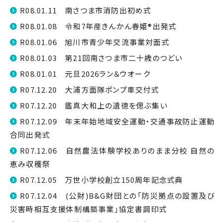
R08.01.11 南さつま市消防出初め式
R08.01.08 令和7年産きんかん春姫®出発式
R08.01.06 旭川市青少年交流事業対面式
R08.01.03 第21回南さつま市二十歳のつどい
R08.01.01 元旦2026ラン＆ウオーク
R07.12.20 大浦方面隊ポンプ車交付式
R07.12.20 鑑真大和上の遺徳を偲ぶ集い
R07.12.09 年末年始地域安全運動・交通事故防止運動
合同出発式
R07.12.06 自然農法体験学校ありのまま分校 自然の
恵み収穫祭
R07.12.05 万世小学校創立150周年記念式典
R07.12.04 (公財)B&G財団との「防災拠点の設置及び
災害時相互支援体制構築事業」協定書調印式