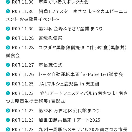
R07.11.30 市障がい者スポレク大会
R07.11.30 旨魚！フェスタ 南さつま～タカエビモニュ
メント お披露目イベント～
R07.11.30 第24回金峰ふるさと産業まつり
R07.11.28 畜魂慰霊祭
R07.11.28 コワダヤ黒豚無償提供に伴う給食（黒豚丼）
試食会
R07.11.27 市長就任式
R07.11.26 トヨタ自動運転車両「e-Palette」試乗会
R07.11.25 JALマルシェ鹿児島 in 天王洲
R07.11.23 笠沙アートフェスティバルin南さつま「南さ
つま児童生徒美術展」表彰式
R07.11.23 第38回万世地区公民館まつり
R07.11.23 加世田麓古民家＋アート2025
R07.11.23 九州一周駅伝メモリアル2025南さつま市長