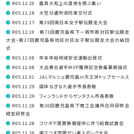
R05.12.20 鑑真大和上の遺徳を偲ぶ集い
R05.12.18 大笠分遣所消防車交付式
R05.12.17 第39回南日本女子駅伝競走大会
R05.12.10 第71回鹿児島県下一周市郡対抗駅伝競走
大会・第37回鹿児島県地区対抗女子駅伝競走大会の結団
式
R05.12.08 年末年始地域安全運動出発式
R05.12.08 大迫勇也選手MVP獲得記念懸垂幕掲揚式
R05.12.01 JALマルシェ鹿児島in天王洲トップセールス
R05.11.29 国体なぎなた選手市長表敬
R05.11.29 フィンランドからサンタさん市長表敬
R05.11.28 第30回鹿児島県下商工会議所合同研修会
経営研修会
R05.11.28 コワダヤ黒豚無償提供に伴う給食試食会
R05.11.26 南さつま市障がい者スポレク大会