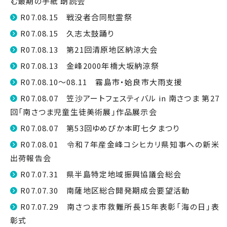
む最期の手紙 朗読会
R07.08.15 戦没者合同慰霊祭
R07.08.15 久志太鼓踊り
R07.08.13 第21回清原地区納涼大会
R07.08.13 金峰2000年橋大坂納涼祭
R07.08.10～08.11 霧島市・姶良市大雨支援
R07.08.07 笠沙アートフェスティバル in 南さつま 第27
回「南さつま児童生徒美術展」作品展示会
R07.08.07 第53回ゆめぴか本町七夕まつり
R07.08.01 令和７年産金峰コシヒカリ県知事への新米
出荷報告会
R07.07.31 県半島特定地域振興協議会総会
R07.07.30 南薩地区総合開発期成会要望活動
R07.07.29 南さつま市救難所長15年表彰「海の日」表
彰式