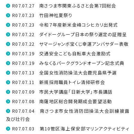
R07.07.27 南さつま市関東ふるさと会第7回総会
R07.07.23 竹田神社夏祭り
R07.07.23 令和７年産新米金峰コシヒカリ出発式
R07.07.22 ダイドーグループ日本の祭り選定の証贈呈
R07.07.22 サマージャンボ宝くじ幸運アンバサダー表敬
R07.07.19 交通安全こども自転車大会激励式
R07.07.19 みなくるパークグランドオープン記念式典
R07.07.13 全国女性消防操法大会鹿児島県予選
R07.07.11 新規採用職員トイレ清掃研修会
R07.07.09 市民大学講座「日新大学」市長講話
R07.07.08 南薩地区総合開発期成会要望活動
R07.07.04 南さつま市女性消防団操法大会訓練披露
及び壮行会
R07.07.03 第10管区海上保安部マリンアクティビティ