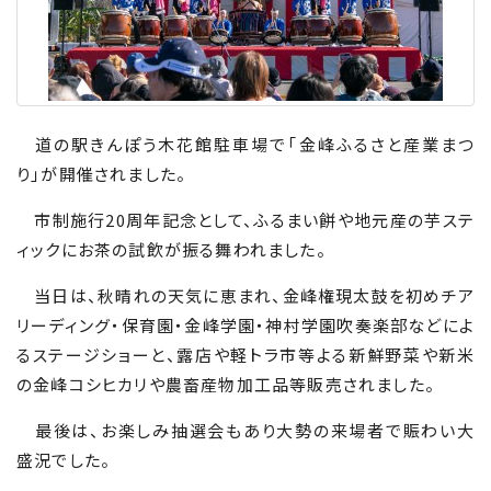
道の駅きんぽう木花館駐車場で「金峰ふるさと産業まつ
り」が開催されました。
市制施行
20
周年記念として、ふるまい餅や地元産の芋ステ
ィックにお茶の試飲が振る舞われました。
当日は、秋晴れの天気に恵まれ、金峰権現太鼓を初めチア
リーディング・保育園・金峰学園・神村学園吹奏楽部などによ
るステージショーと、露店や軽トラ市等よる新鮮野菜や新米
の金峰コシヒカリや農畜産物加工品等販売されました。
最後は、お楽しみ抽選会もあり大勢の来場者で賑わい大
盛況でした。