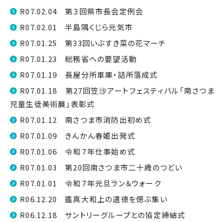
R07.02.04 第３回県市長会定例会
R07.02.01 半島隅くじら元気市
R07.01.25 第33回いぶすき菜の花マーチ
R07.01.23 総務省への要望活動
R07.01.19 長屋分所車庫・詰所落成式
R07.01.18 第27回笠沙アートフェスティバル「南さつま
児童生徒美術展」表彰式
R07.01.12 南さつま市消防出初め式
R07.01.09 きんかん春姫出発式
R07.01.06 令和７年仕事始め式
R07.01.03 第20回南さつま市二十歳のつどい
R07.01.01 令和７年元旦ラン＆ウォーク
R06.12.20 鑑真大和上の遺徳を偲ぶ集い
R06.12.18 サントリーグループとの協定締結式