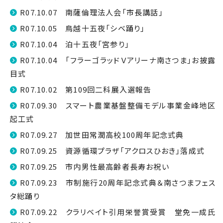
R07.10.07 南薩倫理法人会「市長講話」
R07.10.05 鳥越十五夜「シベ踊り」
R07.10.04 泊十五夜「宮参り」
R07.10.04 「フラーゴラッドＶアリーナ南さつま」お披露
目式
R07.10.02 第109回二科展入選報告
R07.09.30 スマート農業基盤整備モデル事業金峰地区
起工式
R07.09.27 加世田常潤高校100周年記念式典
R07.09.25 資源循環プラザ「アクロスひおき」落成式
R07.09.25 市内男性最高齢者長寿お祝い
R07.09.23 市制施行20周年記念式典＆南さつまフェス
タ総踊り
R07.09.22 クラリベイト引用栄誉賞受賞 堂免一成氏