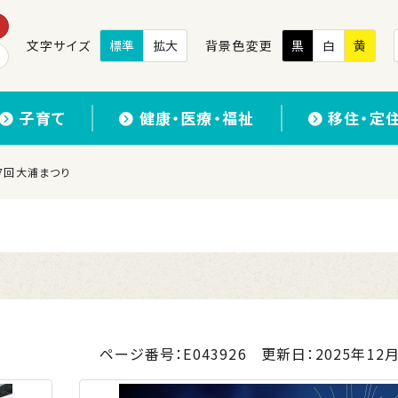
文字サイズ
標準
拡大
背景色変更
黒
白
黄
子育て
健康・医療・福祉
移住・定
第17回大浦まつり
ページ番号：E043926
更新日：
2025年12月