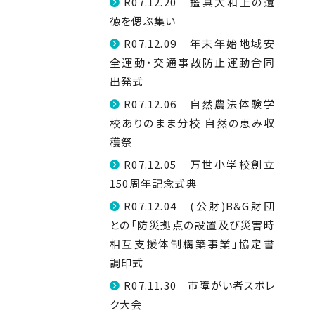
R07.12.20 鑑真大和上の遺
徳を偲ぶ集い
R07.12.09 年末年始地域安
全運動・交通事故防止運動合同
出発式
R07.12.06 自然農法体験学
校ありのまま分校 自然の恵み収
穫祭
R07.12.05 万世小学校創立
150周年記念式典
R07.12.04 (公財)B&G財団
との「防災拠点の設置及び災害時
相互支援体制構築事業」協定書
調印式
R07.11.30 市障がい者スポレ
ク大会