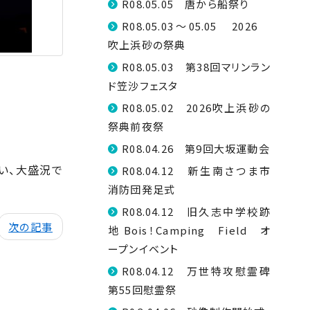
R08.05.05 唐から船祭り
R08.05.03～05.05 2026
吹上浜砂の祭典
R08.05.03 第38回マリンラン
ド笠沙フェスタ
R08.05.02 2026吹上浜砂の
祭典前夜祭
R08.04.26 第9回大坂運動会
い、大盛況で
R08.04.12 新生南さつま市
消防団発足式
R08.04.12 旧久志中学校跡
次の記事
地 Bois！Camping Field オ
ープンイベント
R08.04.12 万世特攻慰霊碑
第55回慰霊祭