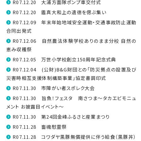
R07.12.20 大浦方面隊ポンプ車交付式
R07.12.20 鑑真大和上の遺徳を偲ぶ集い
R07.12.09 年末年始地域安全運動・交通事故防止運動
合同出発式
R07.12.06 自然農法体験学校ありのまま分校 自然の
恵み収穫祭
R07.12.05 万世小学校創立150周年記念式典
R07.12.04 (公財)B&G財団との「防災拠点の設置及び
災害時相互支援体制構築事業」協定書調印式
R07.11.30 市障がい者スポレク大会
R07.11.30 旨魚！フェスタ 南さつま～タカエビモニュ
メント お披露目イベント～
R07.11.30 第24回金峰ふるさと産業まつり
R07.11.28 畜魂慰霊祭
R07.11.28 コワダヤ黒豚無償提供に伴う給食（黒豚丼）