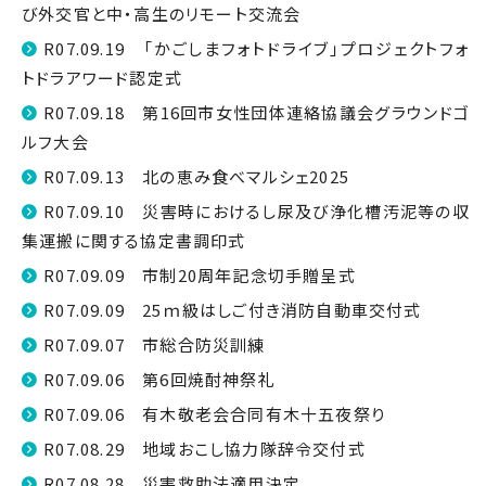
び外交官と中・高生のリモート交流会
R07.09.19 「かごしまフォトドライブ」プロジェクトフォ
トドラアワード認定式
R07.09.18 第16回市女性団体連絡協議会グラウンドゴ
ルフ大会
R07.09.13 北の恵み食べマルシェ2025
R07.09.10 災害時におけるし尿及び浄化槽汚泥等の収
集運搬に関する協定書調印式
R07.09.09 市制20周年記念切手贈呈式
R07.09.09 25ｍ級はしご付き消防自動車交付式
R07.09.07 市総合防災訓練
R07.09.06 第6回焼酎神祭礼
R07.09.06 有木敬老会合同有木十五夜祭り
R07.08.29 地域おこし協力隊辞令交付式
R07.08.28 災害救助法適用決定