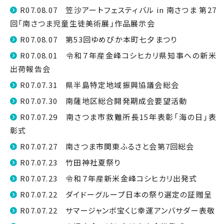
R07.08.07 笠沙アートフェスティバル in 南さつま 第27
回「南さつま児童生徒美術展」作品展示会
R07.08.07 第53回ゆめぴか本町七夕まつり
R07.08.01 令和７年産金峰コシヒカリ県知事への新米
出荷報告会
R07.07.31 県半島特定地域振興協議会総会
R07.07.30 南薩地区総合開発期成会要望活動
R07.07.29 南さつま市救難所長15年表彰「海の日」表
彰式
R07.07.27 南さつま市関東ふるさと会第7回総会
R07.07.23 竹田神社夏祭り
R07.07.23 令和７年産新米金峰コシヒカリ出発式
R07.07.22 ダイドーグループ日本の祭り選定の証贈呈
R07.07.22 サマージャンボ宝くじ幸運アンバサダー表敬