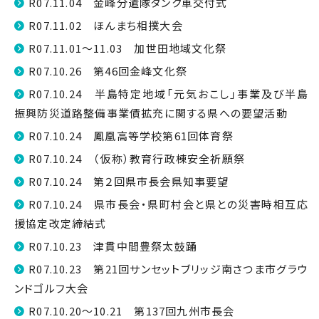
R07.11.04 金峰分遣隊タンク車交付式
R07.11.02 ほんまち相撲大会
R07.11.01～11.03 加世田地域文化祭
R07.10.26 第46回金峰文化祭
R07.10.24 半島特定地域「元気おこし」事業及び半島
振興防災道路整備事業債拡充に関する県への要望活動
R07.10.24 鳳凰高等学校第61回体育祭
R07.10.24 （仮称）教育行政棟安全祈願祭
R07.10.24 第２回県市長会県知事要望
R07.10.24 県市長会・県町村会と県との災害時相互応
援協定改定締結式
R07.10.23 津貫中間豊祭太鼓踊
R07.10.23 第21回サンセットブリッジ南さつま市グラウ
ンドゴルフ大会
R07.10.20～10.21 第137回九州市長会