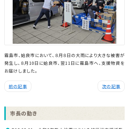
霧島市、姶良市において、８月８日の大雨により大きな被害が
発生し、８月
10
日に姶良市、翌
11
日に霧島市へ、支援物資を
お届けしました。
前の記事
次の記事
市長の動き