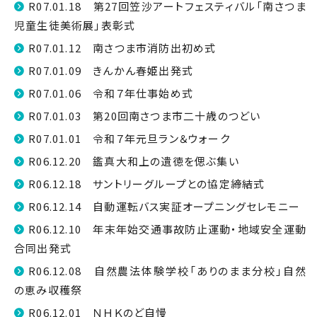
R07.01.18 第27回笠沙アートフェスティバル「南さつま
児童生徒美術展」表彰式
R07.01.12 南さつま市消防出初め式
R07.01.09 きんかん春姫出発式
R07.01.06 令和７年仕事始め式
R07.01.03 第20回南さつま市二十歳のつどい
R07.01.01 令和７年元旦ラン＆ウォーク
R06.12.20 鑑真大和上の遺徳を偲ぶ集い
R06.12.18 サントリーグループとの協定締結式
R06.12.14 自動運転バス実証オープニングセレモニー
R06.12.10 年末年始交通事故防止運動・地域安全運動
合同出発式
R06.12.08 自然農法体験学校「ありのまま分校」自然
の恵み収穫祭
R06.12.01 ＮＨＫのど自慢