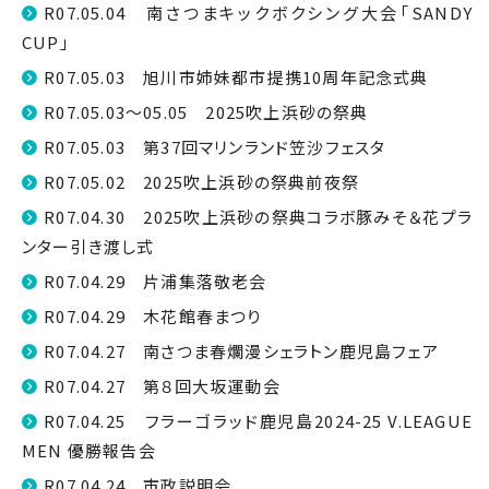
R07.05.04 南さつまキックボクシング大会「SANDY
CUP」
R07.05.03 旭川市姉妹都市提携10周年記念式典
R07.05.03～05.05 2025吹上浜砂の祭典
R07.05.03 第37回マリンランド笠沙フェスタ
R07.05.02 2025吹上浜砂の祭典前夜祭
R07.04.30 2025吹上浜砂の祭典コラボ豚みそ＆花プラ
ンター引き渡し式
R07.04.29 片浦集落敬老会
R07.04.29 木花館春まつり
R07.04.27 南さつま春爛漫シェラトン鹿児島フェア
R07.04.27 第８回大坂運動会
R07.04.25 フラーゴラッド鹿児島2024-25 V.LEAGUE
MEN 優勝報告会
R07.04.24 市政説明会