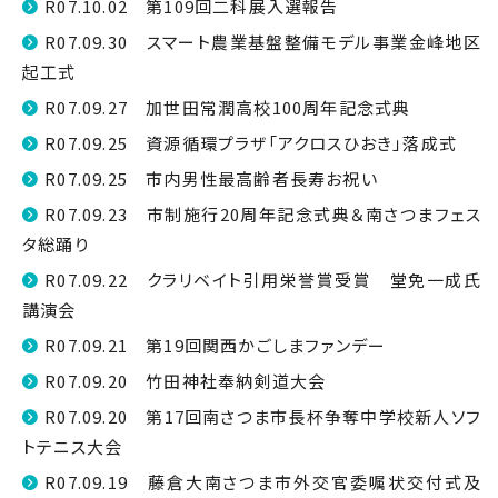
R07.10.02 第109回二科展入選報告
R07.09.30 スマート農業基盤整備モデル事業金峰地区
起工式
R07.09.27 加世田常潤高校100周年記念式典
R07.09.25 資源循環プラザ「アクロスひおき」落成式
R07.09.25 市内男性最高齢者長寿お祝い
R07.09.23 市制施行20周年記念式典＆南さつまフェス
タ総踊り
R07.09.22 クラリベイト引用栄誉賞受賞 堂免一成氏
講演会
R07.09.21 第19回関西かごしまファンデー
R07.09.20 竹田神社奉納剣道大会
R07.09.20 第17回南さつま市長杯争奪中学校新人ソフ
トテニス大会
R07.09.19 藤倉大南さつま市外交官委嘱状交付式及