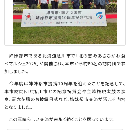
姉妹都市である北海道旭川市で「北の恵みあさひかわ食
べマルシェ
2025
」が開催され、本市から約
80
名の訪問団で参
加しました。
今年度は姉妹都市提携
10
周年を迎えたことを記念して、
本市訪問団と旭川市との記念祝賀会や金峰権現太鼓の演
奏、記念花壇のお披露目式など、姉妹都市交流が深まる内容
となりました。
この素晴らしい交流が末永く続くことを願っています。