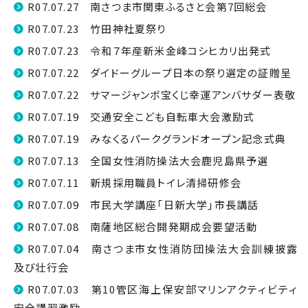
R07.07.27 南さつま市関東ふるさと会第7回総会
R07.07.23 竹田神社夏祭り
R07.07.23 令和７年産新米金峰コシヒカリ出発式
R07.07.22 ダイドーグループ日本の祭り選定の証贈呈
R07.07.22 サマージャンボ宝くじ幸運アンバサダー表敬
R07.07.19 交通安全こども自転車大会激励式
R07.07.19 みなくるパークグランドオープン記念式典
R07.07.13 全国女性消防操法大会鹿児島県予選
R07.07.11 新規採用職員トイレ清掃研修会
R07.07.09 市民大学講座「日新大学」市長講話
R07.07.08 南薩地区総合開発期成会要望活動
R07.07.04 南さつま市女性消防団操法大会訓練披露
及び壮行会
R07.07.03 第10管区海上保安部マリンアクティビティ
安全講習激励