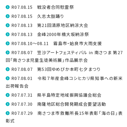
R07.08.15 戦没者合同慰霊祭
R07.08.15 久志太鼓踊り
R07.08.13 第21回清原地区納涼大会
R07.08.13 金峰2000年橋大坂納涼祭
R07.08.10～08.11 霧島市・姶良市大雨支援
R07.08.07 笠沙アートフェスティバル in 南さつま 第27
回「南さつま児童生徒美術展」作品展示会
R07.08.07 第53回ゆめぴか本町七夕まつり
R07.08.01 令和７年産金峰コシヒカリ県知事への新米
出荷報告会
R07.07.31 県半島特定地域振興協議会総会
R07.07.30 南薩地区総合開発期成会要望活動
R07.07.29 南さつま市救難所長15年表彰「海の日」表
彰式