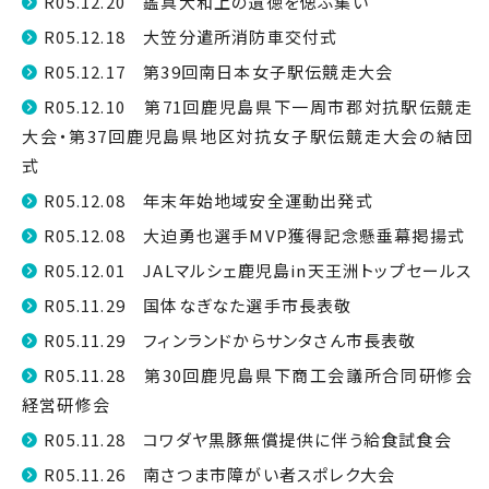
R05.12.20 鑑真大和上の遺徳を偲ぶ集い
R05.12.18 大笠分遣所消防車交付式
R05.12.17 第39回南日本女子駅伝競走大会
R05.12.10 第71回鹿児島県下一周市郡対抗駅伝競走
大会・第37回鹿児島県地区対抗女子駅伝競走大会の結団
式
R05.12.08 年末年始地域安全運動出発式
R05.12.08 大迫勇也選手MVP獲得記念懸垂幕掲揚式
R05.12.01 JALマルシェ鹿児島in天王洲トップセールス
R05.11.29 国体なぎなた選手市長表敬
R05.11.29 フィンランドからサンタさん市長表敬
R05.11.28 第30回鹿児島県下商工会議所合同研修会
経営研修会
R05.11.28 コワダヤ黒豚無償提供に伴う給食試食会
R05.11.26 南さつま市障がい者スポレク大会