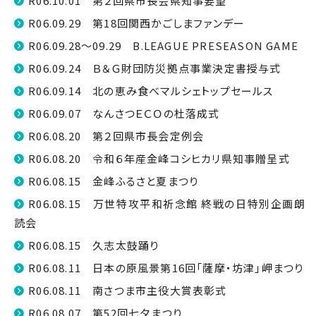
R06.10.01 第２回県市長会県知事要望
R06.09.29 第18回関西かごしまファンデー
R06.09.28～09.29 B.LEAGUE PRESEASON GAME
R06.09.24 Ｂ＆Ｇ財団防災拠点事業決定書授与式
R06.09.14 北の恵み食べマルシェトップセールス
R06.09.07 なんさつＥＣＯの杜落成式
R06.08.20 第２回県市長会定例会
R06.08.20 令和６年産金峰コシヒカリ県知事贈呈式
R06.08.15 金峰ふるさと夏まつり
R06.08.15 万世特攻平和祈念館 終戦の日特別企画朗
読会
R06.08.15 久志太鼓踊り
R06.08.11 日本の原風景第16回「薩摩・坊津」岬まつり
R06.08.11 南さつま市主役大賞表彰式
R06.08.07 第52回七夕まつり