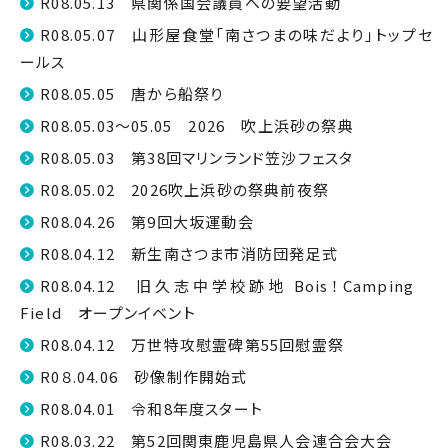
R08.05.13 県関係国会議員への要望活動
R08.05.07 山形屋食堂「南さつまの味だより」トップセ
ールス
R08.05.05 唐から船祭り
R08.05.03～05.05 2026 吹上浜砂の祭典
R08.05.03 第38回マリンランド笠沙フェスタ
R08.05.02 2026吹上浜砂の祭典前夜祭
R08.04.26 第9回大坂運動会
R08.04.12 新生南さつま市消防団発足式
R08.04.12 旧久志中学校跡地 Bois！Camping
Field オープンイベント
R08.04.12 万世特攻慰霊碑第55回慰霊祭
R0８.04.06 砂像制作開始式
R08.04.01 令和8年度スタート
R08.03.22 第52回関東鹿児島県人会連合会大会