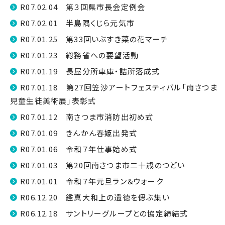
R07.02.04 第３回県市長会定例会
R07.02.01 半島隅くじら元気市
R07.01.25 第33回いぶすき菜の花マーチ
R07.01.23 総務省への要望活動
R07.01.19 長屋分所車庫・詰所落成式
R07.01.18 第27回笠沙アートフェスティバル「南さつま
児童生徒美術展」表彰式
R07.01.12 南さつま市消防出初め式
R07.01.09 きんかん春姫出発式
R07.01.06 令和７年仕事始め式
R07.01.03 第20回南さつま市二十歳のつどい
R07.01.01 令和７年元旦ラン＆ウォーク
R06.12.20 鑑真大和上の遺徳を偲ぶ集い
R06.12.18 サントリーグループとの協定締結式