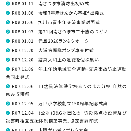
R08.01.11 南さつま市消防出初め式
R08.01.08 令和7年産きんかん春姫®出発式
R08.01.06 旭川市青少年交流事業対面式
R08.01.03 第21回南さつま市二十歳のつどい
R08.01.01 元旦2026ラン＆ウオーク
R07.12.20 大浦方面隊ポンプ車交付式
R07.12.20 鑑真大和上の遺徳を偲ぶ集い
R07.12.09 年末年始地域安全運動・交通事故防止運動
合同出発式
R07.12.06 自然農法体験学校ありのまま分校 自然の
恵み収穫祭
R07.12.05 万世小学校創立150周年記念式典
R07.12.04 (公財)B&G財団との「防災拠点の設置及び
災害時相互支援体制構築事業」協定書調印式
R07.11.30 市障がい者スポレク大会