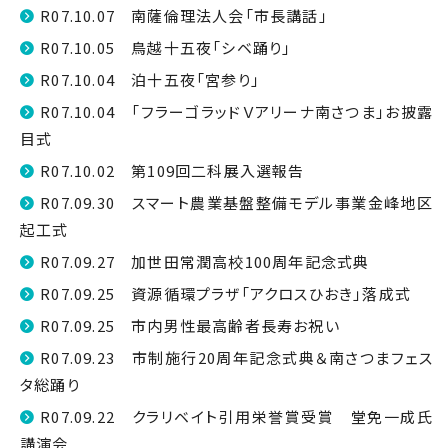
R07.10.07 南薩倫理法人会「市長講話」
R07.10.05 鳥越十五夜「シベ踊り」
R07.10.04 泊十五夜「宮参り」
R07.10.04 「フラーゴラッドＶアリーナ南さつま」お披露
目式
R07.10.02 第109回二科展入選報告
R07.09.30 スマート農業基盤整備モデル事業金峰地区
起工式
R07.09.27 加世田常潤高校100周年記念式典
R07.09.25 資源循環プラザ「アクロスひおき」落成式
R07.09.25 市内男性最高齢者長寿お祝い
R07.09.23 市制施行20周年記念式典＆南さつまフェス
タ総踊り
R07.09.22 クラリベイト引用栄誉賞受賞 堂免一成氏
講演会