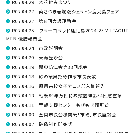
R07.04.29 木花館春まつり
R07.04.27 南さつま春爛漫シェラトン鹿児島フェア
R07.04.27 第８回大坂運動会
R07.04.25 フラーゴラッド鹿児島2024-25 V.LEAGUE
MEN 優勝報告会
R07.04.24 市政説明会
R07.04.20 東海笠沙会
R07.04.19 関東坊津会第33回総会
R07.04.18 砂の祭典招待作家市長表敬
R07.04.16 鳳凰高校女子テニス部入賞報告
R07.04.13 戦後80年万世特攻慰霊碑第54回慰霊祭
R07.04.11 里親支援センターもぜもぜ開所式
R07.04.09 全国市長会機関紙「市政」市長座談会
R07.04.07 砂像制作開始式