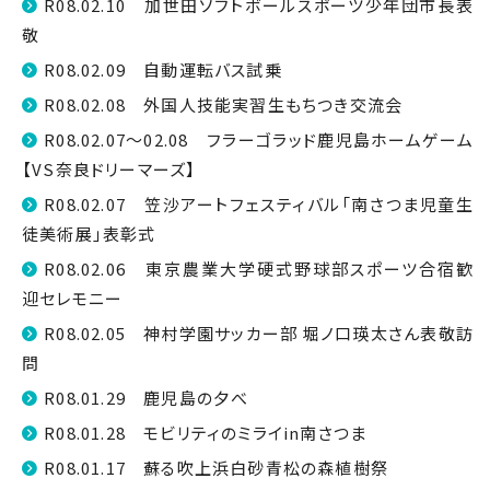
R08.02.10 加世田ソフトボールスポーツ少年団市長表
敬
R08.02.09 自動運転バス試乗
R08.02.08 外国人技能実習生もちつき交流会
R08.02.07～02.08 フラーゴラッド鹿児島ホームゲーム
【VS奈良ドリーマーズ】
R08.02.07 笠沙アートフェスティバル「南さつま児童生
徒美術展」表彰式
R08.02.06 東京農業大学硬式野球部スポーツ合宿歓
迎セレモニー
R08.02.05 神村学園サッカー部 堀ノ口瑛太さん表敬訪
問
R08.01.29 鹿児島の夕べ
R08.01.28 モビリティのミライin南さつま
R08.01.17 蘇る吹上浜白砂青松の森植樹祭