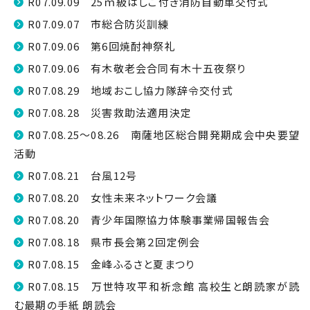
R07.09.09 25ｍ級はしご付き消防自動車交付式
R07.09.07 市総合防災訓練
R07.09.06 第6回焼酎神祭礼
R07.09.06 有木敬老会合同有木十五夜祭り
R07.08.29 地域おこし協力隊辞令交付式
R07.08.28 災害救助法適用決定
R07.08.25～08.26 南薩地区総合開発期成会中央要望
活動
R07.08.21 台風12号
R07.08.20 女性未来ネットワーク会議
R07.08.20 青少年国際協力体験事業帰国報告会
R07.08.18 県市長会第２回定例会
R07.08.15 金峰ふるさと夏まつり
R07.08.15 万世特攻平和祈念館 高校生と朗読家が読
む最期の手紙 朗読会