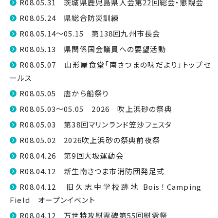
R08.05.31 茨城県鹿児島県人会第22回総会・懇親会
R08.05.24 県総合防災訓練
R08.05.14～05.15 第138回九州市長会
R08.05.13 県関係国会議員への要望活動
R08.05.07 山形屋食堂「南さつまの味だより」トップセ
ールス
R08.05.05 唐から船祭り
R08.05.03～05.05 2026 吹上浜砂の祭典
R08.05.03 第38回マリンランド笠沙フェスタ
R08.05.02 2026吹上浜砂の祭典前夜祭
R08.04.26 第9回大坂運動会
R08.04.12 新生南さつま市消防団発足式
R08.04.12 旧久志中学校跡地 Bois！Camping
Field オープンイベント
R08.04.12 万世特攻慰霊碑第55回慰霊祭