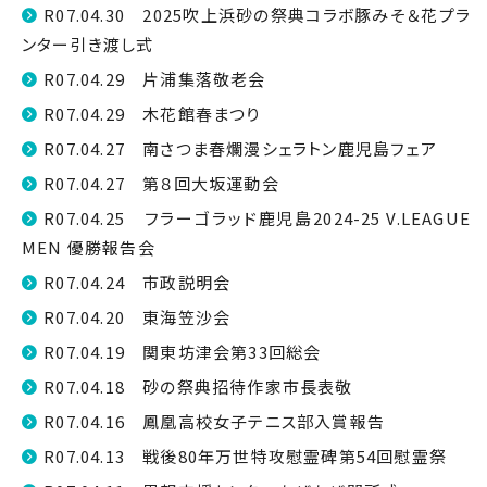
R07.04.30 2025吹上浜砂の祭典コラボ豚みそ＆花プラ
ンター引き渡し式
R07.04.29 片浦集落敬老会
R07.04.29 木花館春まつり
R07.04.27 南さつま春爛漫シェラトン鹿児島フェア
R07.04.27 第８回大坂運動会
R07.04.25 フラーゴラッド鹿児島2024-25 V.LEAGUE
MEN 優勝報告会
R07.04.24 市政説明会
R07.04.20 東海笠沙会
R07.04.19 関東坊津会第33回総会
R07.04.18 砂の祭典招待作家市長表敬
R07.04.16 鳳凰高校女子テニス部入賞報告
R07.04.13 戦後80年万世特攻慰霊碑第54回慰霊祭