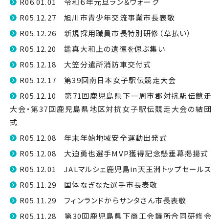
R06.01.01 令和６年元旦ラン＆ウォーク
R05.12.27 旭川市青少年交流事業市長表敬
R05.12.26 新規採用職員市長特別研修（草払い）
R05.12.20 鑑真大和上の遺徳を偲ぶ集い
R05.12.18 大笠分遣所消防車交付式
R05.12.17 第39回南日本女子駅伝競走大会
R05.12.10 第71回鹿児島県下一周市郡対抗駅伝競走
大会・第37回鹿児島県地区対抗女子駅伝競走大会の結団
式
R05.12.08 年末年始地域安全運動出発式
R05.12.08 大迫勇也選手MVP獲得記念懸垂幕掲揚式
R05.12.01 JALマルシェ鹿児島in天王洲トップセールス
R05.11.29 国体なぎなた選手市長表敬
R05.11.29 フィンランドからサンタさん市長表敬
R05.11.28 第30回鹿児島県下商工会議所合同研修会