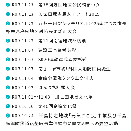
R07.11.23 第38回万世地区公民館まつり
R07.11.23 加世田麓古民家＋アート2025
R07.11.23 九州一周駅伝メモリアル2025南さつま市長
杯鹿児島県地区対抗長距離走大会
R07.11.22 第11回南薩地域植樹祭
R07.11.07 建設工事業者表彰
R07.11.07 8020運動達成者表彰式
R07.11.07 南さつま市初！外国人消防団員誕生
R07.11.04 金峰分遣隊タンク車交付式
R07.11.02 ほんまち相撲大会
R07.11.01～11.03 加世田地域文化祭
R07.10.26 第46回金峰文化祭
R07.10.24 半島特定地域「元気おこし」事業及び半島
振興防災道路整備事業債拡充に関する県への要望活動