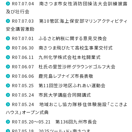
R07.07.04 南さつま市女性消防団操法大会訓練披露
及び壮行会
R07.07.03 第10管区海上保安部マリンアクティビティ
安全講習激励
R07.07.01 ふるさと納税に関する意見交換会
R07.06.30 南さつま飛びたて高校生事業交付式
R07.06.11 九州化学株式会社本社開業式
R07.06.07 杜氏の里笠沙杯グラウンドゴルフ大会
R07.06.06 鹿児島レブナイズ市長表敬
R07.05.25 第11回笠沙地区ふれあい運動会
R07.05.24 市民大学講座合同開講式
R07.05.24 地域おこし協力隊移住体験施設「ここきよ
ハウス」オープン式典
R07.05.20～05.21 第136回九州市長会
R07.05.18 2025ツール・ド・南さつま