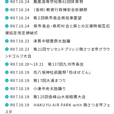
R07.10.24 鳳凰高等学校第61回体育祭
R07.10.24 （仮称）教育行政棟安全祈願祭
R07.10.24 第２回県市長会県知事要望
R07.10.24 県市長会・県町村会と県との災害時相互応
援協定改定締結式
R07.10.23 津貫中間豊祭太鼓踊
R07.10.23 第21回サンセットブリッジ南さつま市グラウ
ンドゴルフ大会
R07.10.20～10.21 第137回九州市長会
R07.10.19 坊八坂神社祇園祭「坊ほぜどん」
R07.10.19 第17回大浦まつり
R07.10.19 小湊中央太鼓踊り
R07.10.19 第125回金峰山大坂相撲大会
R07.10.19 HAKUYU AIR PARK with 南さつま市フェ
スタ