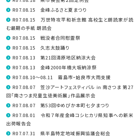
R07.08.15 金峰ふるさと夏まつり
R07.08.15 万世特攻平和祈念館 高校生と朗読家が読
む最期の手紙 朗読会
R07.08.15 戦没者合同慰霊祭
R07.08.15 久志太鼓踊り
R07.08.13 第21回清原地区納涼大会
R07.08.13 金峰2000年橋大坂納涼祭
R07.08.10～08.11 霧島市・姶良市大雨支援
R07.08.07 笠沙アートフェスティバル in 南さつま 第27
回「南さつま児童生徒美術展」作品展示会
R07.08.07 第53回ゆめぴか本町七夕まつり
R07.08.01 令和７年産金峰コシヒカリ県知事への新米
出荷報告会
R07.07.31 県半島特定地域振興協議会総会