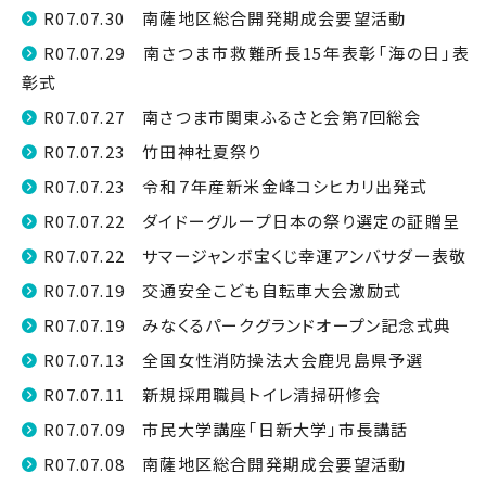
R07.07.30 南薩地区総合開発期成会要望活動
R07.07.29 南さつま市救難所長15年表彰「海の日」表
彰式
R07.07.27 南さつま市関東ふるさと会第7回総会
R07.07.23 竹田神社夏祭り
R07.07.23 令和７年産新米金峰コシヒカリ出発式
R07.07.22 ダイドーグループ日本の祭り選定の証贈呈
R07.07.22 サマージャンボ宝くじ幸運アンバサダー表敬
R07.07.19 交通安全こども自転車大会激励式
R07.07.19 みなくるパークグランドオープン記念式典
R07.07.13 全国女性消防操法大会鹿児島県予選
R07.07.11 新規採用職員トイレ清掃研修会
R07.07.09 市民大学講座「日新大学」市長講話
R07.07.08 南薩地区総合開発期成会要望活動