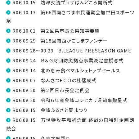
R06.10.15 坊津交流プラザばんどころ開所式
R06.10.13 第66回南さつま市民運動会加世田スポーツ
祭
R06.10.01 第２回県市長会県知事要望
R06.09.29 第18回関西かごしまファンデー
R06.09.28～09.29 B.LEAGUE PRESEASON GAME
R06.09.24 Ｂ＆Ｇ財団防災拠点事業決定書授与式
R06.09.14 北の恵み食べマルシェトップセールス
R06.09.07 なんさつＥＣＯの杜落成式
R06.08.20 第２回県市長会定例会
R06.08.20 令和６年産金峰コシヒカリ県知事贈呈式
R06.08.15 金峰ふるさと夏まつり
R06.08.15 万世特攻平和祈念館 終戦の日特別企画朗
読会
R06.08.15 久志太鼓踊り