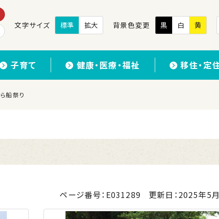
文字サイズ
標準
拡大
背景色変更
黒
白
黄
子育て
健康・医療・福祉
移住・定
唐から船祭り
ページ番号：E031289
更新日：
2025年5月