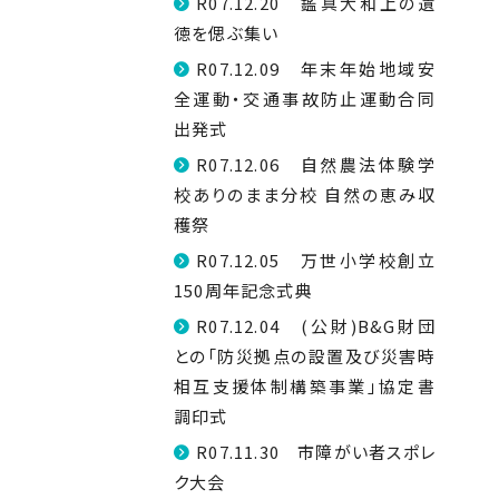
R07.12.20 鑑真大和上の遺
徳を偲ぶ集い
R07.12.09 年末年始地域安
全運動・交通事故防止運動合同
出発式
R07.12.06 自然農法体験学
校ありのまま分校 自然の恵み収
穫祭
R07.12.05 万世小学校創立
150周年記念式典
R07.12.04 (公財)B&G財団
との「防災拠点の設置及び災害時
相互支援体制構築事業」協定書
調印式
R07.11.30 市障がい者スポレ
ク大会