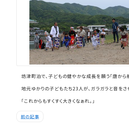
坊津町泊で、子どもの健やかな成長を願う「唐から船
地元ゆかりの子どもたち
23
人が、ガラガラと音をさ
「これからもすくすく大きくなぁれ。」
前の記事