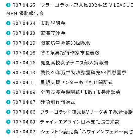
R07.04.25 フラーゴラッド鹿児島2024-25 V.LEAGUE
MEN 優勝報告会
R07.04.24 市政説明会
R07.04.20 東海笠沙会
R07.04.19 関東坊津会第33回総会
R07.04.18 砂の祭典招待作家市長表敬
R07.04.16 鳳凰高校女子テニス部入賞報告
R07.04.13 戦後80年万世特攻慰霊碑第54回慰霊祭
R07.04.11 里親支援センターもぜもぜ開所式
R07.04.09 全国市長会機関紙「市政」市長座談会
R07.04.07 砂像制作開始式
R07.04.06 フラーゴラッド鹿児島Vリーグ男子総合優勝
R07.04.03 チャイナエアライン日本支社長ご来訪
R07.04.02 シェラトン鹿児島「ハワイアンフェア〜南さ