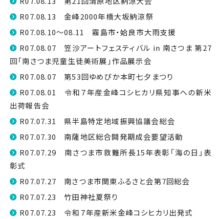
R07.08.13 第21回清原地区納涼大会
R07.08.13 金峰2000年橋大坂納涼祭
R07.08.10～08.11 霧島市・姶良市大雨支援
R07.08.07 笠沙アートフェスティバル in 南さつま 第27
回「南さつま児童生徒美術展」作品展示会
R07.08.07 第53回ゆめぴか本町七夕まつり
R07.08.01 令和７年産金峰コシヒカリ県知事への新米
出荷報告会
R07.07.31 県半島特定地域振興協議会総会
R07.07.30 南薩地区総合開発期成会要望活動
R07.07.29 南さつま市救難所長15年表彰「海の日」表
彰式
R07.07.27 南さつま市関東ふるさと会第7回総会
R07.07.23 竹田神社夏祭り
R07.07.23 令和７年産新米金峰コシヒカリ出発式