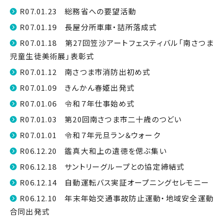
R07.01.23 総務省への要望活動
R07.01.19 長屋分所車庫・詰所落成式
R07.01.18 第27回笠沙アートフェスティバル「南さつま
児童生徒美術展」表彰式
R07.01.12 南さつま市消防出初め式
R07.01.09 きんかん春姫出発式
R07.01.06 令和７年仕事始め式
R07.01.03 第20回南さつま市二十歳のつどい
R07.01.01 令和７年元旦ラン＆ウォーク
R06.12.20 鑑真大和上の遺徳を偲ぶ集い
R06.12.18 サントリーグループとの協定締結式
R06.12.14 自動運転バス実証オープニングセレモニー
R06.12.10 年末年始交通事故防止運動・地域安全運動
合同出発式