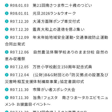
R08.01.03 第21回南さつま市二十歳のつどい
R08.01.01 元旦2026ラン＆ウオーク
R07.12.20 大浦方面隊ポンプ車交付式
R07.12.20 鑑真大和上の遺徳を偲ぶ集い
R07.12.09 年末年始地域安全運動・交通事故防止運動
合同出発式
R07.12.06 自然農法体験学校ありのまま分校 自然の
恵み収穫祭
R07.12.05 万世小学校創立150周年記念式典
R07.12.04 (公財)B&G財団との「防災拠点の設置及び
災害時相互支援体制構築事業」協定書調印式
R07.11.30 市障がい者スポレク大会
R07.11.30 旨魚！フェスタ 南さつま～タカエビモニュ
メント お披露目イベント～