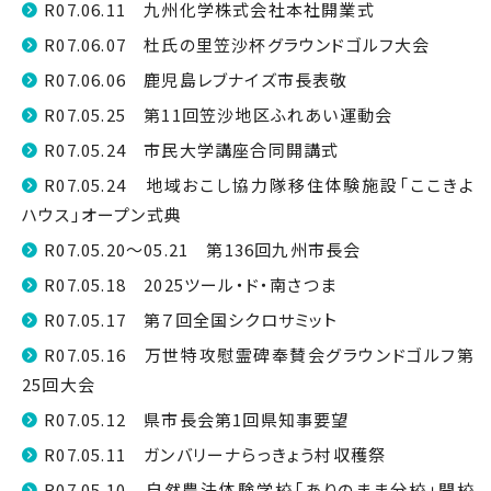
R07.06.11 九州化学株式会社本社開業式
R07.06.07 杜氏の里笠沙杯グラウンドゴルフ大会
R07.06.06 鹿児島レブナイズ市長表敬
R07.05.25 第11回笠沙地区ふれあい運動会
R07.05.24 市民大学講座合同開講式
R07.05.24 地域おこし協力隊移住体験施設「ここきよ
ハウス」オープン式典
R07.05.20～05.21 第136回九州市長会
R07.05.18 2025ツール・ド・南さつま
R07.05.17 第７回全国シクロサミット
R07.05.16 万世特攻慰霊碑奉賛会グラウンドゴルフ第
25回大会
R07.05.12 県市長会第1回県知事要望
R07.05.11 ガンバリーナらっきょう村収穫祭
R07.05.10 自然農法体験学校「ありのまま分校」開校