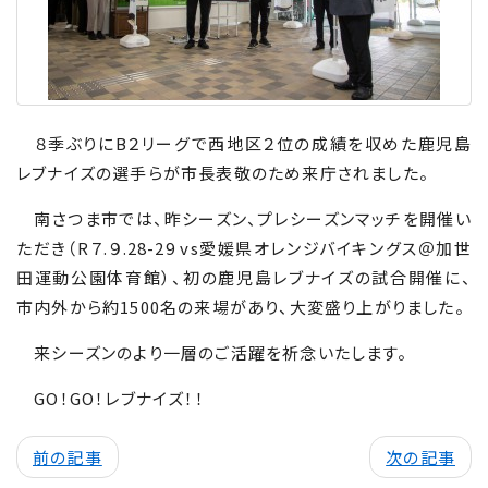
８季ぶりに
B２
リーグで西地区２位の成績を収めた鹿児島
レブナイズの選手らが市長表敬のため来庁されました。
南さつま市では、昨シーズン、プレシーズンマッチを開催い
ただき（
R７.９
.28-29 vs
愛媛県オレンジバイキングス＠加世
田運動公園体育館）、初の鹿児島レブナイズの試合開催に、
市内外から約
1500
名の来場があり、大変盛り上がりました。
来シーズンのより一層のご活躍を祈念いたします。
GO！
GO
！レブナイズ！！
前の記事
次の記事