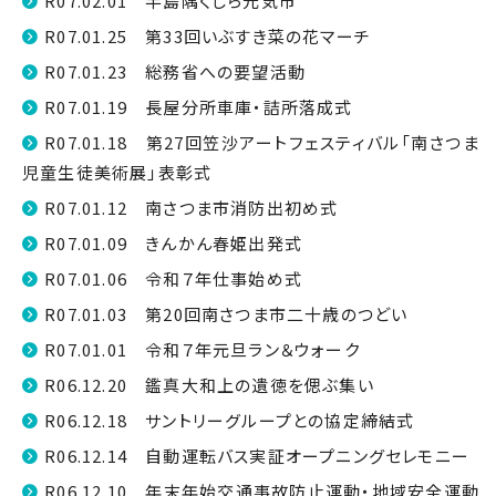
R07.02.01 半島隅くじら元気市
R07.01.25 第33回いぶすき菜の花マーチ
R07.01.23 総務省への要望活動
R07.01.19 長屋分所車庫・詰所落成式
R07.01.18 第27回笠沙アートフェスティバル「南さつま
児童生徒美術展」表彰式
R07.01.12 南さつま市消防出初め式
R07.01.09 きんかん春姫出発式
R07.01.06 令和７年仕事始め式
R07.01.03 第20回南さつま市二十歳のつどい
R07.01.01 令和７年元旦ラン＆ウォーク
R06.12.20 鑑真大和上の遺徳を偲ぶ集い
R06.12.18 サントリーグループとの協定締結式
R06.12.14 自動運転バス実証オープニングセレモニー
R06.12.10 年末年始交通事故防止運動・地域安全運動