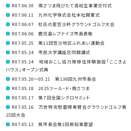
R07.06.30 南さつま飛びたて高校生事業交付式
R07.06.11 九州化学株式会社本社開業式
R07.06.07 杜氏の里笠沙杯グラウンドゴルフ大会
R07.06.06 鹿児島レブナイズ市長表敬
R07.05.25 第11回笠沙地区ふれあい運動会
R07.05.24 市民大学講座合同開講式
R07.05.24 地域おこし協力隊移住体験施設「ここきよ
ハウス」オープン式典
R07.05.20～05.21 第136回九州市長会
R07.05.18 2025ツール・ド・南さつま
R07.05.17 第７回全国シクロサミット
R07.05.16 万世特攻慰霊碑奉賛会グラウンドゴルフ第
25回大会
R07.05.12 県市長会第1回県知事要望