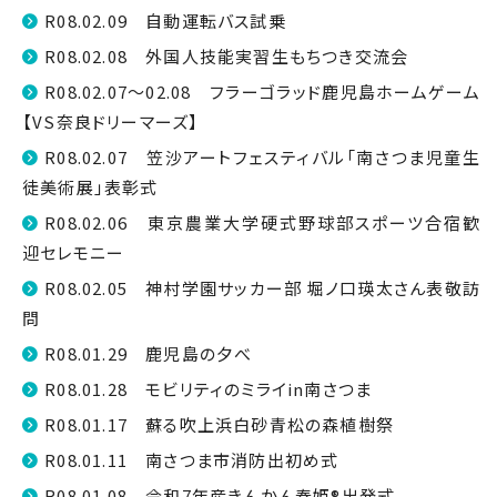
R08.02.09 自動運転バス試乗
R08.02.08 外国人技能実習生もちつき交流会
R08.02.07～02.08 フラーゴラッド鹿児島ホームゲーム
【VS奈良ドリーマーズ】
R08.02.07 笠沙アートフェスティバル「南さつま児童生
徒美術展」表彰式
R08.02.06 東京農業大学硬式野球部スポーツ合宿歓
迎セレモニー
R08.02.05 神村学園サッカー部 堀ノ口瑛太さん表敬訪
問
R08.01.29 鹿児島の夕べ
R08.01.28 モビリティのミライin南さつま
R08.01.17 蘇る吹上浜白砂青松の森植樹祭
R08.01.11 南さつま市消防出初め式
R08.01.08 令和7年産きんかん春姫®出発式