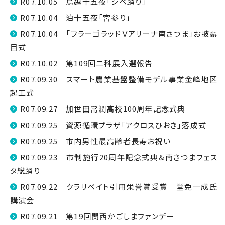
R07.10.05 鳥越十五夜「シベ踊り」
R07.10.04 泊十五夜「宮参り」
R07.10.04 「フラーゴラッドＶアリーナ南さつま」お披露
目式
R07.10.02 第109回二科展入選報告
R07.09.30 スマート農業基盤整備モデル事業金峰地区
起工式
R07.09.27 加世田常潤高校100周年記念式典
R07.09.25 資源循環プラザ「アクロスひおき」落成式
R07.09.25 市内男性最高齢者長寿お祝い
R07.09.23 市制施行20周年記念式典＆南さつまフェス
タ総踊り
R07.09.22 クラリベイト引用栄誉賞受賞 堂免一成氏
講演会
R07.09.21 第19回関西かごしまファンデー