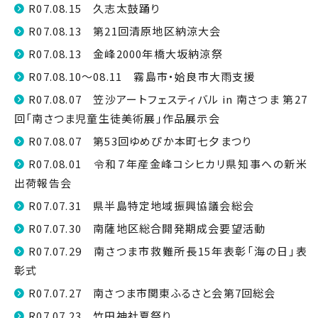
R07.08.15 久志太鼓踊り
R07.08.13 第21回清原地区納涼大会
R07.08.13 金峰2000年橋大坂納涼祭
R07.08.10～08.11 霧島市・姶良市大雨支援
R07.08.07 笠沙アートフェスティバル in 南さつま 第27
回「南さつま児童生徒美術展」作品展示会
R07.08.07 第53回ゆめぴか本町七夕まつり
R07.08.01 令和７年産金峰コシヒカリ県知事への新米
出荷報告会
R07.07.31 県半島特定地域振興協議会総会
R07.07.30 南薩地区総合開発期成会要望活動
R07.07.29 南さつま市救難所長15年表彰「海の日」表
彰式
R07.07.27 南さつま市関東ふるさと会第7回総会
R07.07.23 竹田神社夏祭り