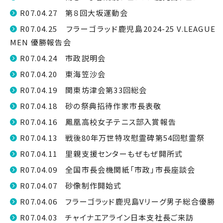
R07.04.27 第８回大坂運動会
R07.04.25 フラーゴラッド鹿児島2024-25 V.LEAGUE
MEN 優勝報告会
R07.04.24 市政説明会
R07.04.20 東海笠沙会
R07.04.19 関東坊津会第33回総会
R07.04.18 砂の祭典招待作家市長表敬
R07.04.16 鳳凰高校女子テニス部入賞報告
R07.04.13 戦後80年万世特攻慰霊碑第54回慰霊祭
R07.04.11 里親支援センターもぜもぜ開所式
R07.04.09 全国市長会機関紙「市政」市長座談会
R07.04.07 砂像制作開始式
R07.04.06 フラーゴラッド鹿児島Vリーグ男子総合優勝
R07.04.03 チャイナエアライン日本支社長ご来訪