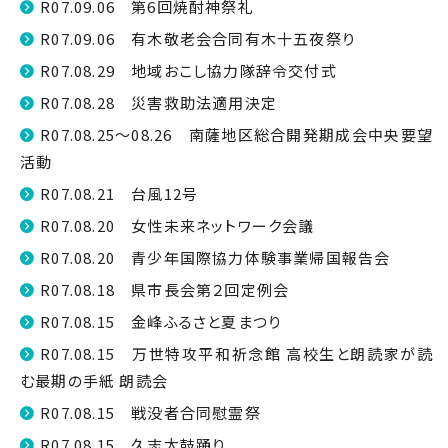
R07.09.06 第6回焼酎神祭礼
R07.09.06 有木敬老会合同有木十五夜祭り
R07.08.29 地域おこし協力隊辞令交付式
R07.08.28 災害救助法適用決定
R07.08.25～08.26 南薩地区総合開発期成会中央要望
活動
R07.08.21 台風12号
R07.08.20 女性未来ネットワーク会議
R07.08.20 青少年国際協力体験事業帰国報告会
R07.08.18 県市長会第２回定例会
R07.08.15 金峰ふるさと夏まつり
R07.08.15 万世特攻平和祈念館 高校生と朗読家が読
む最期の手紙 朗読会
R07.08.15 戦没者合同慰霊祭
R07.08.15 久志太鼓踊り