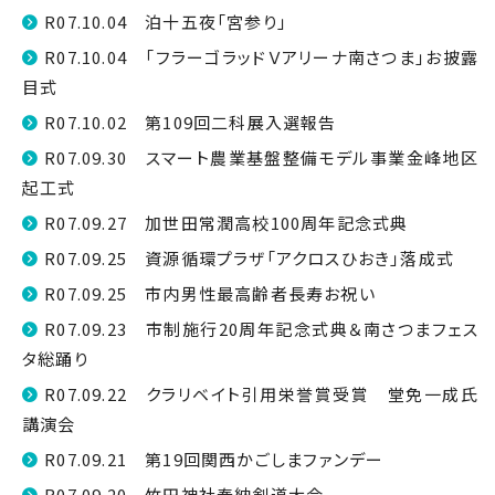
R07.10.04 泊十五夜「宮参り」
R07.10.04 「フラーゴラッドＶアリーナ南さつま」お披露
目式
R07.10.02 第109回二科展入選報告
R07.09.30 スマート農業基盤整備モデル事業金峰地区
起工式
R07.09.27 加世田常潤高校100周年記念式典
R07.09.25 資源循環プラザ「アクロスひおき」落成式
R07.09.25 市内男性最高齢者長寿お祝い
R07.09.23 市制施行20周年記念式典＆南さつまフェス
タ総踊り
R07.09.22 クラリベイト引用栄誉賞受賞 堂免一成氏
講演会
R07.09.21 第19回関西かごしまファンデー
R07.09.20 竹田神社奉納剣道大会