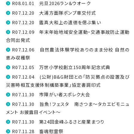
R08.01.01 元旦2026ラン＆ウオーク
R07.12.20 大浦方面隊ポンプ車交付式
R07.12.20 鑑真大和上の遺徳を偲ぶ集い
R07.12.09 年末年始地域安全運動・交通事故防止運動
合同出発式
R07.12.06 自然農法体験学校ありのまま分校 自然の
恵み収穫祭
R07.12.05 万世小学校創立150周年記念式典
R07.12.04 (公財)B&G財団との「防災拠点の設置及び
災害時相互支援体制構築事業」協定書調印式
R07.11.30 市障がい者スポレク大会
R07.11.30 旨魚！フェスタ 南さつま～タカエビモニュ
メント お披露目イベント～
R07.11.30 第24回金峰ふるさと産業まつり
R07.11.28 畜魂慰霊祭