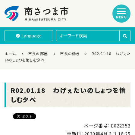
MENU
南さつま市
Language
ホーム
市長の部屋
市長の動き
R02.01.18 わげぇた
いのしょつを愉しむ夕べ
R02.01.18 わげぇたいのしょつを愉
しむ夕べ
ページ番号：E022352
更新日：
2020年4月 3日 16:25