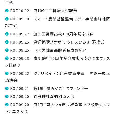
目式
R07.10.02 第109回二科展入選報告
R07.09.30 スマート農業基盤整備モデル事業金峰地区
起工式
R07.09.27 加世田常潤高校100周年記念式典
R07.09.25 資源循環プラザ「アクロスひおき」落成式
R07.09.25 市内男性最高齢者長寿お祝い
R07.09.23 市制施行20周年記念式典＆南さつまフェス
タ総踊り
R07.09.22 クラリベイト引用栄誉賞受賞 堂免一成氏
講演会
R07.09.21 第19回関西かごしまファンデー
R07.09.20 竹田神社奉納剣道大会
R07.09.20 第17回南さつま市長杯争奪中学校新人ソフ
トテニス大会