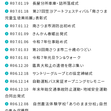
R07.01.19 長屋分所車庫・詰所落成式
R07.01.18 第27回笠沙アートフェスティバル「南さつま
児童生徒美術展」表彰式
R07.01.12 南さつま市消防出初め式
R07.01.09 きんかん春姫出発式
R07.01.06 令和７年仕事始め式
R07.01.03 第20回南さつま市二十歳のつどい
R07.01.01 令和７年元旦ラン＆ウォーク
R06.12.20 鑑真大和上の遺徳を偲ぶ集い
R06.12.18 サントリーグループとの協定締結式
R06.12.14 自動運転バス実証オープニングセレモニー
R06.12.10 年末年始交通事故防止運動・地域安全運動
合同出発式
R06.12.08 自然農法体験学校「ありのまま分校」自然
の恵み収穫祭