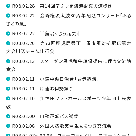
R08.02.28 第14回南さつま海道鑑真の道歩き
R08.02.22 金峰権現太鼓30周年記念コンサート「ふる
さとの風」
R08.02.22 半島隅くじら元気市
R08.02.20 第73回鹿児島県下一周市郡対抗駅伝競走
大会川辺チーム壮行会
R08.02.13 スターゼン黒毛和牛無償提供に伴う交流給
食会
R08.02.11 小湊中央自治会「お伊勢講」
R08.02.11 片浦お伊勢祭り
R08.02.10 加世田ソフトボールスポーツ少年団市長表
敬
R08.02.09 自動運転バス試乗
R08.02.08 外国人技能実習生もちつき交流会
R08.02.07～02.08 フラーゴラッド鹿児島ホームゲーム