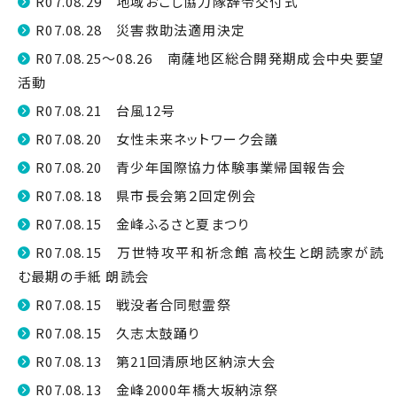
R07.08.29 地域おこし協力隊辞令交付式
R07.08.28 災害救助法適用決定
R07.08.25～08.26 南薩地区総合開発期成会中央要望
活動
R07.08.21 台風12号
R07.08.20 女性未来ネットワーク会議
R07.08.20 青少年国際協力体験事業帰国報告会
R07.08.18 県市長会第２回定例会
R07.08.15 金峰ふるさと夏まつり
R07.08.15 万世特攻平和祈念館 高校生と朗読家が読
む最期の手紙 朗読会
R07.08.15 戦没者合同慰霊祭
R07.08.15 久志太鼓踊り
R07.08.13 第21回清原地区納涼大会
R07.08.13 金峰2000年橋大坂納涼祭