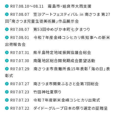
R07.08.10～08.11 霧島市・姶良市大雨支援
R07.08.07 笠沙アートフェスティバル in 南さつま 第27
回「南さつま児童生徒美術展」作品展示会
R07.08.07 第53回ゆめぴか本町七夕まつり
R07.08.01 令和７年産金峰コシヒカリ県知事への新米
出荷報告会
R07.07.31 県半島特定地域振興協議会総会
R07.07.30 南薩地区総合開発期成会要望活動
R07.07.29 南さつま市救難所長15年表彰「海の日」表
彰式
R07.07.27 南さつま市関東ふるさと会第7回総会
R07.07.23 竹田神社夏祭り
R07.07.23 令和７年産新米金峰コシヒカリ出発式
R07.07.22 ダイドーグループ日本の祭り選定の証贈呈