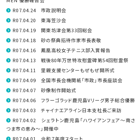
MEN 優勝報告会
R07.04.24 市政説明会
R07.04.20 東海笠沙会
R07.04.19 関東坊津会第33回総会
R07.04.18 砂の祭典招待作家市長表敬
R07.04.16 鳳凰高校女子テニス部入賞報告
R07.04.13 戦後80年万世特攻慰霊碑第54回慰霊祭
R07.04.11 里親支援センターもぜもぜ開所式
R07.04.09 全国市長会機関紙「市政」市長座談会
R07.04.07 砂像制作開始式
R07.04.06 フラーゴラッド鹿児島Vリーグ男子総合優勝
R07.04.03 チャイナエアライン日本支社長ご来訪
R07.04.02 シェラトン鹿児島「ハワイアンフェア〜南さ
つま市の恵み〜」開催中
R07.04.01 令和７年度スタート