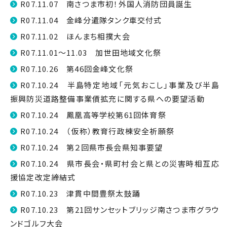
R07.11.07 南さつま市初！外国人消防団員誕生
R07.11.04 金峰分遣隊タンク車交付式
R07.11.02 ほんまち相撲大会
R07.11.01～11.03 加世田地域文化祭
R07.10.26 第46回金峰文化祭
R07.10.24 半島特定地域「元気おこし」事業及び半島
振興防災道路整備事業債拡充に関する県への要望活動
R07.10.24 鳳凰高等学校第61回体育祭
R07.10.24 （仮称）教育行政棟安全祈願祭
R07.10.24 第２回県市長会県知事要望
R07.10.24 県市長会・県町村会と県との災害時相互応
援協定改定締結式
R07.10.23 津貫中間豊祭太鼓踊
R07.10.23 第21回サンセットブリッジ南さつま市グラウ
ンドゴルフ大会