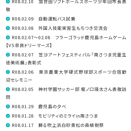
R08.02.10 加世田ソフトボールスポーツ少年団市長表
敬
R08.02.09 自動運転バス試乗
R08.02.08 外国人技能実習生もちつき交流会
R08.02.07～02.08 フラーゴラッド鹿児島ホームゲーム
【VS奈良ドリーマーズ】
R08.02.07 笠沙アートフェスティバル「南さつま児童生
徒美術展」表彰式
R08.02.06 東京農業大学硬式野球部スポーツ合宿歓
迎セレモニー
R08.02.05 神村学園サッカー部 堀ノ口瑛太さん表敬訪
問
R08.01.29 鹿児島の夕べ
R08.01.28 モビリティのミライin南さつま
R08.01.17 蘇る吹上浜白砂青松の森植樹祭