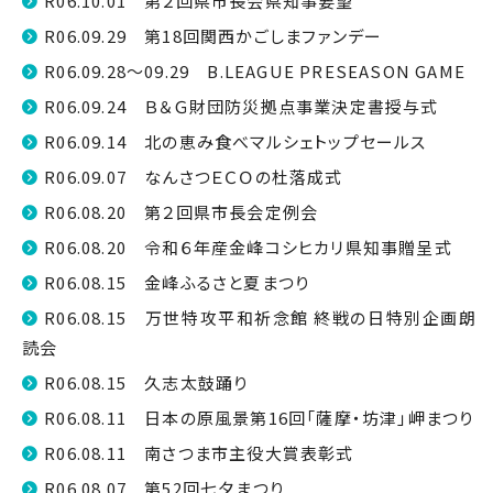
R06.10.01 第２回県市長会県知事要望
R06.09.29 第18回関西かごしまファンデー
R06.09.28～09.29 B.LEAGUE PRESEASON GAME
R06.09.24 Ｂ＆Ｇ財団防災拠点事業決定書授与式
R06.09.14 北の恵み食べマルシェトップセールス
R06.09.07 なんさつＥＣＯの杜落成式
R06.08.20 第２回県市長会定例会
R06.08.20 令和６年産金峰コシヒカリ県知事贈呈式
R06.08.15 金峰ふるさと夏まつり
R06.08.15 万世特攻平和祈念館 終戦の日特別企画朗
読会
R06.08.15 久志太鼓踊り
R06.08.11 日本の原風景第16回「薩摩・坊津」岬まつり
R06.08.11 南さつま市主役大賞表彰式
R06.08.07 第52回七夕まつり