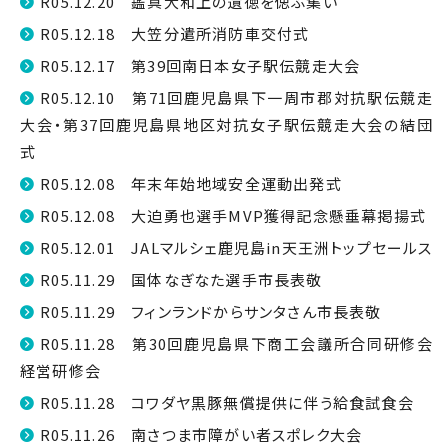
R05.12.20 鑑真大和上の遺徳を偲ぶ集い
R05.12.18 大笠分遣所消防車交付式
R05.12.17 第39回南日本女子駅伝競走大会
R05.12.10 第71回鹿児島県下一周市郡対抗駅伝競走
大会・第37回鹿児島県地区対抗女子駅伝競走大会の結団
式
R05.12.08 年末年始地域安全運動出発式
R05.12.08 大迫勇也選手MVP獲得記念懸垂幕掲揚式
R05.12.01 JALマルシェ鹿児島in天王洲トップセールス
R05.11.29 国体なぎなた選手市長表敬
R05.11.29 フィンランドからサンタさん市長表敬
R05.11.28 第30回鹿児島県下商工会議所合同研修会
経営研修会
R05.11.28 コワダヤ黒豚無償提供に伴う給食試食会
R05.11.26 南さつま市障がい者スポレク大会