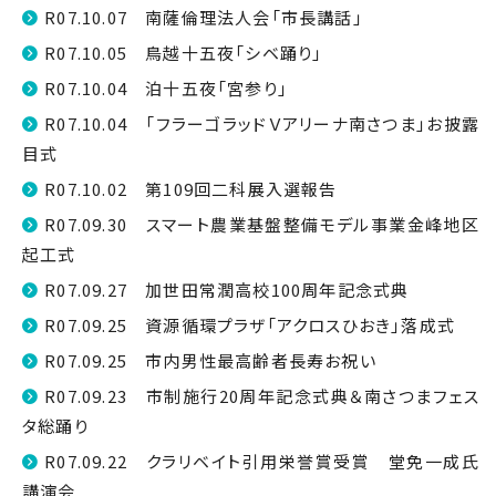
R07.10.07 南薩倫理法人会「市長講話」
R07.10.05 鳥越十五夜「シベ踊り」
R07.10.04 泊十五夜「宮参り」
R07.10.04 「フラーゴラッドＶアリーナ南さつま」お披露
目式
R07.10.02 第109回二科展入選報告
R07.09.30 スマート農業基盤整備モデル事業金峰地区
起工式
R07.09.27 加世田常潤高校100周年記念式典
R07.09.25 資源循環プラザ「アクロスひおき」落成式
R07.09.25 市内男性最高齢者長寿お祝い
R07.09.23 市制施行20周年記念式典＆南さつまフェス
タ総踊り
R07.09.22 クラリベイト引用栄誉賞受賞 堂免一成氏
講演会