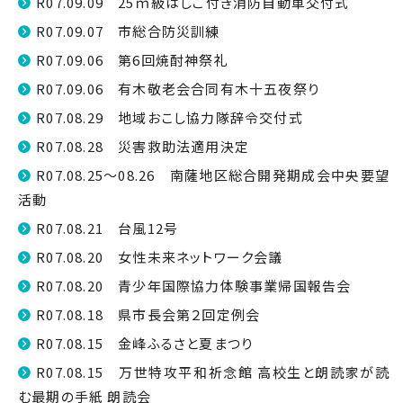
R07.09.09 25ｍ級はしご付き消防自動車交付式
R07.09.07 市総合防災訓練
R07.09.06 第6回焼酎神祭礼
R07.09.06 有木敬老会合同有木十五夜祭り
R07.08.29 地域おこし協力隊辞令交付式
R07.08.28 災害救助法適用決定
R07.08.25～08.26 南薩地区総合開発期成会中央要望
活動
R07.08.21 台風12号
R07.08.20 女性未来ネットワーク会議
R07.08.20 青少年国際協力体験事業帰国報告会
R07.08.18 県市長会第２回定例会
R07.08.15 金峰ふるさと夏まつり
R07.08.15 万世特攻平和祈念館 高校生と朗読家が読
む最期の手紙 朗読会