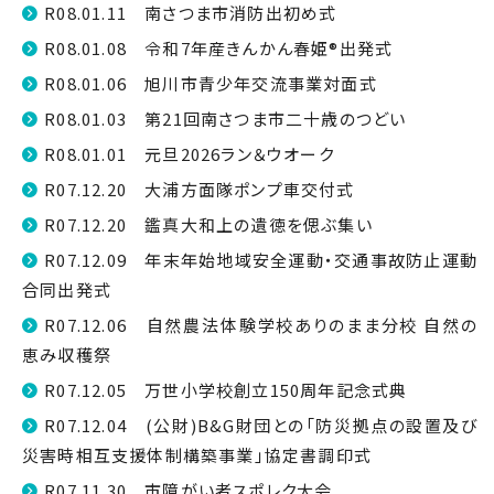
R08.01.11 南さつま市消防出初め式
R08.01.08 令和7年産きんかん春姫®出発式
R08.01.06 旭川市青少年交流事業対面式
R08.01.03 第21回南さつま市二十歳のつどい
R08.01.01 元旦2026ラン＆ウオーク
R07.12.20 大浦方面隊ポンプ車交付式
R07.12.20 鑑真大和上の遺徳を偲ぶ集い
R07.12.09 年末年始地域安全運動・交通事故防止運動
合同出発式
R07.12.06 自然農法体験学校ありのまま分校 自然の
恵み収穫祭
R07.12.05 万世小学校創立150周年記念式典
R07.12.04 (公財)B&G財団との「防災拠点の設置及び
災害時相互支援体制構築事業」協定書調印式
R07.11.30 市障がい者スポレク大会