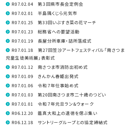
R07.02.04 第３回県市長会定例会
R07.02.01 半島隅くじら元気市
R07.01.25 第33回いぶすき菜の花マーチ
R07.01.23 総務省への要望活動
R07.01.19 長屋分所車庫・詰所落成式
R07.01.18 第27回笠沙アートフェスティバル「南さつま
児童生徒美術展」表彰式
R07.01.12 南さつま市消防出初め式
R07.01.09 きんかん春姫出発式
R07.01.06 令和７年仕事始め式
R07.01.03 第20回南さつま市二十歳のつどい
R07.01.01 令和７年元旦ラン＆ウォーク
R06.12.20 鑑真大和上の遺徳を偲ぶ集い
R06.12.18 サントリーグループとの協定締結式