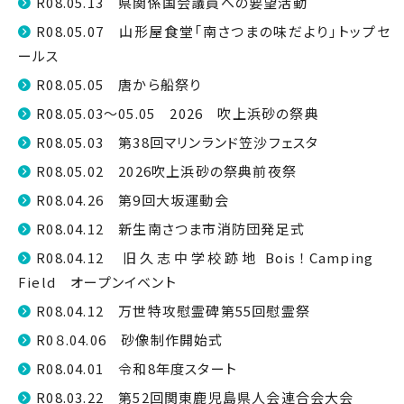
R08.05.13 県関係国会議員への要望活動
R08.05.07 山形屋食堂「南さつまの味だより」トップセ
ールス
R08.05.05 唐から船祭り
R08.05.03～05.05 2026 吹上浜砂の祭典
R08.05.03 第38回マリンランド笠沙フェスタ
R08.05.02 2026吹上浜砂の祭典前夜祭
R08.04.26 第9回大坂運動会
R08.04.12 新生南さつま市消防団発足式
R08.04.12 旧久志中学校跡地 Bois！Camping
Field オープンイベント
R08.04.12 万世特攻慰霊碑第55回慰霊祭
R0８.04.06 砂像制作開始式
R08.04.01 令和8年度スタート
R08.03.22 第52回関東鹿児島県人会連合会大会