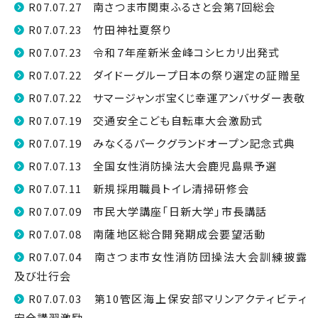
R07.07.27 南さつま市関東ふるさと会第7回総会
R07.07.23 竹田神社夏祭り
R07.07.23 令和７年産新米金峰コシヒカリ出発式
R07.07.22 ダイドーグループ日本の祭り選定の証贈呈
R07.07.22 サマージャンボ宝くじ幸運アンバサダー表敬
R07.07.19 交通安全こども自転車大会激励式
R07.07.19 みなくるパークグランドオープン記念式典
R07.07.13 全国女性消防操法大会鹿児島県予選
R07.07.11 新規採用職員トイレ清掃研修会
R07.07.09 市民大学講座「日新大学」市長講話
R07.07.08 南薩地区総合開発期成会要望活動
R07.07.04 南さつま市女性消防団操法大会訓練披露
及び壮行会
R07.07.03 第10管区海上保安部マリンアクティビティ
安全講習激励