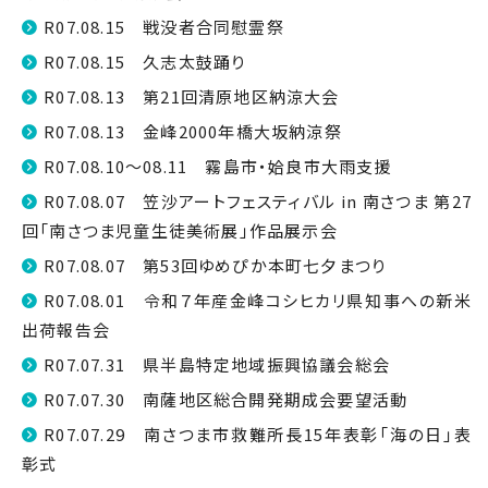
R07.08.15 戦没者合同慰霊祭
R07.08.15 久志太鼓踊り
R07.08.13 第21回清原地区納涼大会
R07.08.13 金峰2000年橋大坂納涼祭
R07.08.10～08.11 霧島市・姶良市大雨支援
R07.08.07 笠沙アートフェスティバル in 南さつま 第27
回「南さつま児童生徒美術展」作品展示会
R07.08.07 第53回ゆめぴか本町七夕まつり
R07.08.01 令和７年産金峰コシヒカリ県知事への新米
出荷報告会
R07.07.31 県半島特定地域振興協議会総会
R07.07.30 南薩地区総合開発期成会要望活動
R07.07.29 南さつま市救難所長15年表彰「海の日」表
彰式