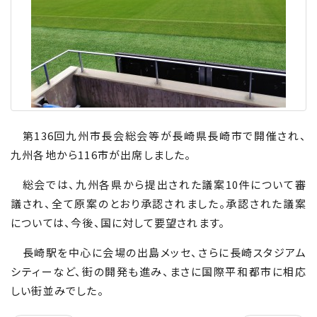
第
136
回九州市長会総会等が長崎県長崎市で開催され、
九州各地から
116
市が出席しました。
総会では、九州各県から提出された議案
10
件について審
議され、全て原案のとおり承認されました。承認された議案
については、今後、国に対して要望されます。
長崎駅を中心に会場の出島メッセ、さらに長崎スタジアム
シティーなど、街の開発も進み、まさに国際平和都市に相応
しい街並みでした。