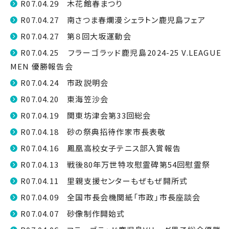
R07.04.29 木花館春まつり
R07.04.27 南さつま春爛漫シェラトン鹿児島フェア
R07.04.27 第８回大坂運動会
R07.04.25 フラーゴラッド鹿児島2024-25 V.LEAGUE
MEN 優勝報告会
R07.04.24 市政説明会
R07.04.20 東海笠沙会
R07.04.19 関東坊津会第33回総会
R07.04.18 砂の祭典招待作家市長表敬
R07.04.16 鳳凰高校女子テニス部入賞報告
R07.04.13 戦後80年万世特攻慰霊碑第54回慰霊祭
R07.04.11 里親支援センターもぜもぜ開所式
R07.04.09 全国市長会機関紙「市政」市長座談会
R07.04.07 砂像制作開始式