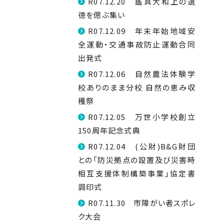
R07.12.20 鑑真大和上の遺
徳を偲ぶ集い
R07.12.09 年末年始地域安
全運動・交通事故防止運動合同
出発式
R07.12.06 自然農法体験学
校ありのまま分校 自然の恵み収
穫祭
R07.12.05 万世小学校創立
150周年記念式典
R07.12.04 (公財)B&G財団
との「防災拠点の設置及び災害時
相互支援体制構築事業」協定書
調印式
R07.11.30 市障がい者スポレ
ク大会