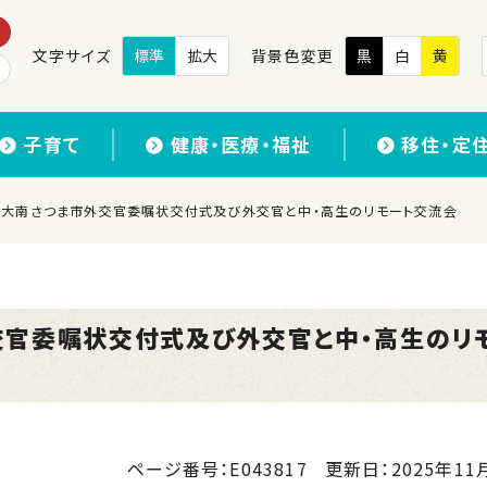
文字サイズ
標準
拡大
背景色変更
黒
白
黄
子育て
健康・医療・福祉
移住・定
9 藤倉大南さつま市外交官委嘱状交付式及び外交官と中・高生のリモート交流会
市外交官委嘱状交付式及び外交官と中・高生のリ
ページ番号：E043817
更新日：
2025年11月