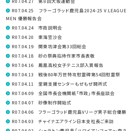
R07.04.27 第８回大坂運動会
R07.04.25 フラーゴラッド鹿児島2024-25 V.LEAGUE
MEN 優勝報告会
R07.04.24 市政説明会
R07.04.20 東海笠沙会
R07.04.19 関東坊津会第33回総会
R07.04.18 砂の祭典招待作家市長表敬
R07.04.16 鳳凰高校女子テニス部入賞報告
R07.04.13 戦後80年万世特攻慰霊碑第54回慰霊祭
R07.04.11 里親支援センターもぜもぜ開所式
R07.04.09 全国市長会機関紙「市政」市長座談会
R07.04.07 砂像制作開始式
R07.04.06 フラーゴラッド鹿児島Vリーグ男子総合優勝
R07.04.03 チャイナエアライン日本支社長ご来訪
R07.04.02 シェラトン鹿児島「ハワイアンフェア〜南さ