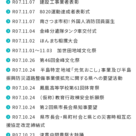
R07.11.07 建設工事業者表彰
R07.11.07 8020運動達成者表彰式
R07.11.07 南さつま市初！外国人消防団員誕生
R07.11.04 金峰分遣隊タンク車交付式
R07.11.02 ほんまち相撲大会
R07.11.01～11.03 加世田地域文化祭
R07.10.26 第46回金峰文化祭
R07.10.24 半島特定地域「元気おこし」事業及び半島
振興防災道路整備事業債拡充に関する県への要望活動
R07.10.24 鳳凰高等学校第61回体育祭
R07.10.24 （仮称）教育行政棟安全祈願祭
R07.10.24 第２回県市長会県知事要望
R07.10.24 県市長会・県町村会と県との災害時相互応
援協定改定締結式
R07.10.23 津貫中間豊祭太鼓踊