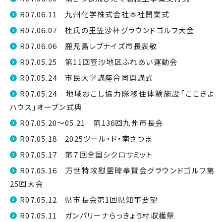
R07.06.11 九州化学株式会社本社開業式
R07.06.07 杜氏の里笠沙杯グラウンドゴルフ大会
R07.06.06 鹿児島レブナイズ市長表敬
R07.05.25 第11回笠沙地区ふれあい運動会
R07.05.24 市民大学講座合同開講式
R07.05.24 地域おこし協力隊移住体験施設「ここきよ
ハウス」オープン式典
R07.05.20～05.21 第136回九州市長会
R07.05.18 2025ツール・ド・南さつま
R07.05.17 第７回全国シクロサミット
R07.05.16 万世特攻慰霊碑奉賛会グラウンドゴルフ第
25回大会
R07.05.12 県市長会第1回県知事要望
R07.05.11 ガンバリーナらっきょう村収穫祭