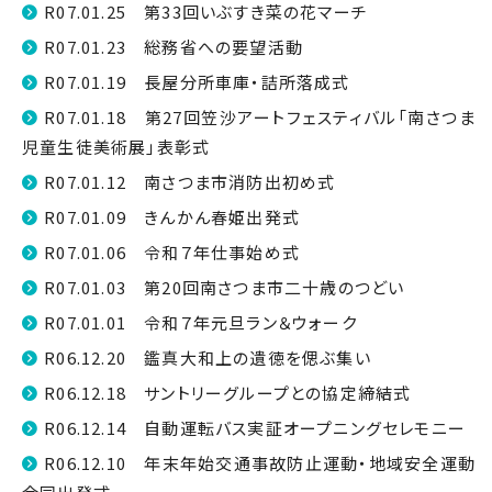
R07.01.25 第33回いぶすき菜の花マーチ
R07.01.23 総務省への要望活動
R07.01.19 長屋分所車庫・詰所落成式
R07.01.18 第27回笠沙アートフェスティバル「南さつま
児童生徒美術展」表彰式
R07.01.12 南さつま市消防出初め式
R07.01.09 きんかん春姫出発式
R07.01.06 令和７年仕事始め式
R07.01.03 第20回南さつま市二十歳のつどい
R07.01.01 令和７年元旦ラン＆ウォーク
R06.12.20 鑑真大和上の遺徳を偲ぶ集い
R06.12.18 サントリーグループとの協定締結式
R06.12.14 自動運転バス実証オープニングセレモニー
R06.12.10 年末年始交通事故防止運動・地域安全運動