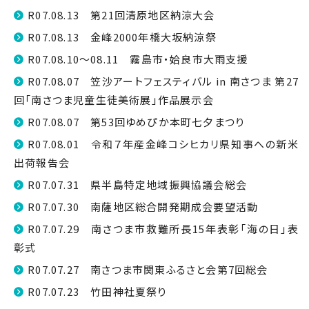
R07.08.13 第21回清原地区納涼大会
R07.08.13 金峰2000年橋大坂納涼祭
R07.08.10～08.11 霧島市・姶良市大雨支援
R07.08.07 笠沙アートフェスティバル in 南さつま 第27
回「南さつま児童生徒美術展」作品展示会
R07.08.07 第53回ゆめぴか本町七夕まつり
R07.08.01 令和７年産金峰コシヒカリ県知事への新米
出荷報告会
R07.07.31 県半島特定地域振興協議会総会
R07.07.30 南薩地区総合開発期成会要望活動
R07.07.29 南さつま市救難所長15年表彰「海の日」表
彰式
R07.07.27 南さつま市関東ふるさと会第7回総会
R07.07.23 竹田神社夏祭り