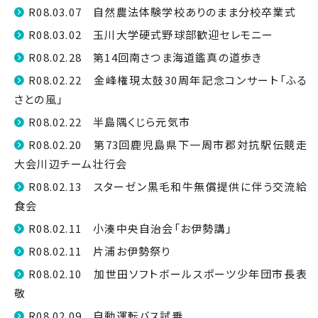
R08.03.07 自然農法体験学校ありのまま分校卒業式
R08.03.02 玉川大学硬式野球部歓迎セレモニー
R08.02.28 第14回南さつま海道鑑真の道歩き
R08.02.22 金峰権現太鼓30周年記念コンサート「ふる
さとの風」
R08.02.22 半島隅くじら元気市
R08.02.20 第73回鹿児島県下一周市郡対抗駅伝競走
大会川辺チーム壮行会
R08.02.13 スターゼン黒毛和牛無償提供に伴う交流給
食会
R08.02.11 小湊中央自治会「お伊勢講」
R08.02.11 片浦お伊勢祭り
R08.02.10 加世田ソフトボールスポーツ少年団市長表
敬
R08.02.09 自動運転バス試乗