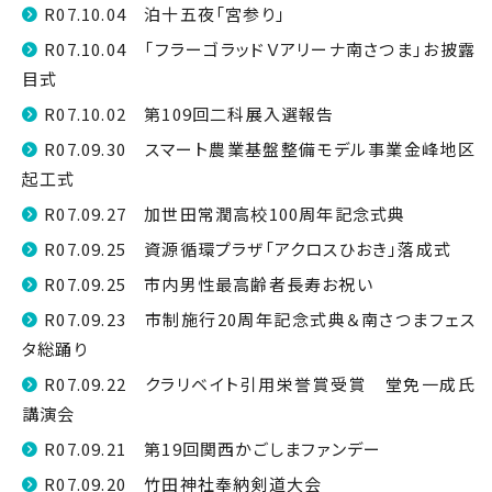
R07.10.04 泊十五夜「宮参り」
R07.10.04 「フラーゴラッドＶアリーナ南さつま」お披露
目式
R07.10.02 第109回二科展入選報告
R07.09.30 スマート農業基盤整備モデル事業金峰地区
起工式
R07.09.27 加世田常潤高校100周年記念式典
R07.09.25 資源循環プラザ「アクロスひおき」落成式
R07.09.25 市内男性最高齢者長寿お祝い
R07.09.23 市制施行20周年記念式典＆南さつまフェス
タ総踊り
R07.09.22 クラリベイト引用栄誉賞受賞 堂免一成氏
講演会
R07.09.21 第19回関西かごしまファンデー
R07.09.20 竹田神社奉納剣道大会