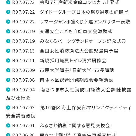
R07.07.23 令和７年産新米金峰コシヒカリ出発式
R07.07.22 ダイドーグループ日本の祭り選定の証贈呈
R07.07.22 サマージャンボ宝くじ幸運アンバサダー表敬
R07.07.19 交通安全こども自転車大会激励式
R07.07.19 みなくるパークグランドオープン記念式典
R07.07.13 全国女性消防操法大会鹿児島県予選
R07.07.11 新規採用職員トイレ清掃研修会
R07.07.09 市民大学講座「日新大学」市長講話
R07.07.08 南薩地区総合開発期成会要望活動
R07.07.04 南さつま市女性消防団操法大会訓練披露
及び壮行会
R07.07.03 第10管区海上保安部マリンアクティビティ
安全講習激励
R07.07.01 ふるさと納税に関する意見交換会
R07.06.30 南さつま飛びたて高校生事業交付式