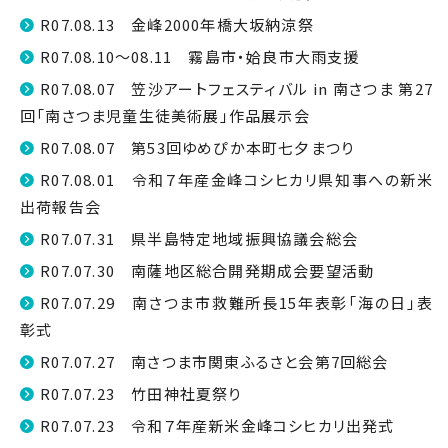
R07.08.13 金峰2000年橋大坂納涼祭
R07.08.10～08.11 霧島市・姶良市大雨支援
R07.08.07 笠沙アートフェスティバル in 南さつま 第27
回「南さつま児童生徒美術展」作品展示会
R07.08.07 第53回ゆめぴか本町七夕まつり
R07.08.01 令和７年産金峰コシヒカリ県知事への新米
出荷報告会
R07.07.31 県半島特定地域振興協議会総会
R07.07.30 南薩地区総合開発期成会要望活動
R07.07.29 南さつま市救難所長15年表彰「海の日」表
彰式
R07.07.27 南さつま市関東ふるさと会第7回総会
R07.07.23 竹田神社夏祭り
R07.07.23 令和７年産新米金峰コシヒカリ出発式