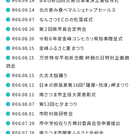
R06.09.24 Ｂ＆Ｇ財団防災拠点事業決定書授与式
R06.09.14 北の恵み食べマルシェトップセールス
R06.09.07 なんさつＥＣＯの杜落成式
R06.08.20 第２回県市長会定例会
R06.08.20 令和６年産金峰コシヒカリ県知事贈呈式
R06.08.15 金峰ふるさと夏まつり
R06.08.15 万世特攻平和祈念館 終戦の日特別企画朗
読会
R06.08.15 久志太鼓踊り
R06.08.11 日本の原風景第16回「薩摩・坊津」岬まつり
R06.08.11 南さつま市主役大賞表彰式
R06.08.07 第52回七夕まつり
R06.08.01 市町村政研修会
R06.07.29 市中学校在り方検討委員会答申書提出
R06.07.28 南さつま市関東ふるさと会総会