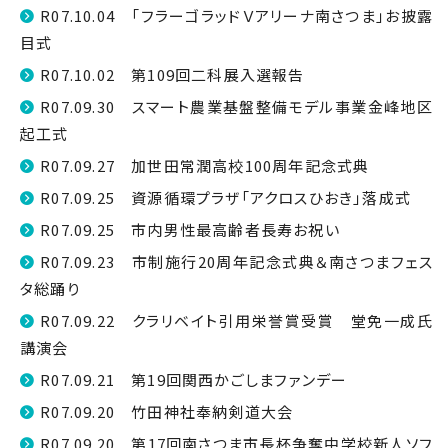
R07.10.04 「フラーゴラッドＶアリーナ南さつま」お披露
目式
R07.10.02 第109回二科展入選報告
R07.09.30 スマート農業基盤整備モデル事業金峰地区
起工式
R07.09.27 加世田常潤高校100周年記念式典
R07.09.25 資源循環プラザ「アクロスひおき」落成式
R07.09.25 市内男性最高齢者長寿お祝い
R07.09.23 市制施行20周年記念式典＆南さつまフェス
タ総踊り
R07.09.22 クラリベイト引用栄誉賞受賞 堂免一成氏
講演会
R07.09.21 第19回関西かごしまファンデー
R07.09.20 竹田神社奉納剣道大会
R07.09.20 第17回南さつま市長杯争奪中学校新人ソフ