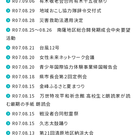
R07.09.06 有木敬老会合同有木十五夜祭り
R07.08.29 地域おこし協力隊辞令交付式
R07.08.28 災害救助法適用決定
R07.08.25～08.26 南薩地区総合開発期成会中央要望
活動
R07.08.21 台風12号
R07.08.20 女性未来ネットワーク会議
R07.08.20 青少年国際協力体験事業帰国報告会
R07.08.18 県市長会第２回定例会
R07.08.15 金峰ふるさと夏まつり
R07.08.15 万世特攻平和祈念館 高校生と朗読家が読
む最期の手紙 朗読会
R07.08.15 戦没者合同慰霊祭
R07.08.15 久志太鼓踊り
R07.08.13 第21回清原地区納涼大会