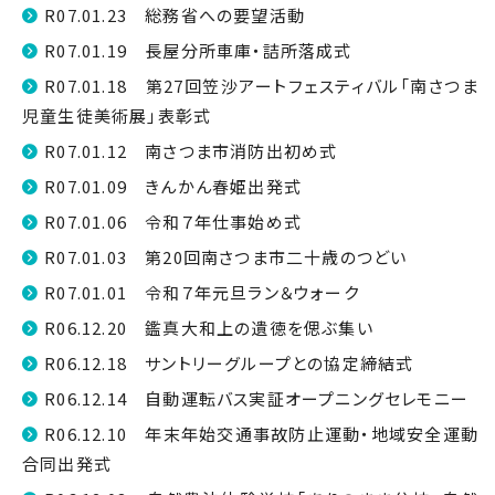
R07.01.23 総務省への要望活動
R07.01.19 長屋分所車庫・詰所落成式
R07.01.18 第27回笠沙アートフェスティバル「南さつま
児童生徒美術展」表彰式
R07.01.12 南さつま市消防出初め式
R07.01.09 きんかん春姫出発式
R07.01.06 令和７年仕事始め式
R07.01.03 第20回南さつま市二十歳のつどい
R07.01.01 令和７年元旦ラン＆ウォーク
R06.12.20 鑑真大和上の遺徳を偲ぶ集い
R06.12.18 サントリーグループとの協定締結式
R06.12.14 自動運転バス実証オープニングセレモニー
R06.12.10 年末年始交通事故防止運動・地域安全運動
合同出発式