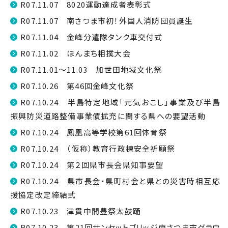
R07.11.07 8020運動達成者表彰式
R07.11.07 南さつま市初！外国人消防団員誕生
R07.11.04 金峰分遣隊タンク車交付式
R07.11.02 ほんまち相撲大会
R07.11.01～11.03 加世田地域文化祭
R07.10.26 第46回金峰文化祭
R07.10.24 半島特定地域「元気おこし」事業及び半島
振興防災道路整備事業債拡充に関する県への要望活動
R07.10.24 鳳凰高等学校第61回体育祭
R07.10.24 （仮称）教育行政棟安全祈願祭
R07.10.24 第２回県市長会県知事要望
R07.10.24 県市長会・県町村会と県との災害時相互応
援協定改定締結式
R07.10.23 津貫中間豊祭太鼓踊
R07.10.23 第21回サンセットブリッジ南さつま市グラウ