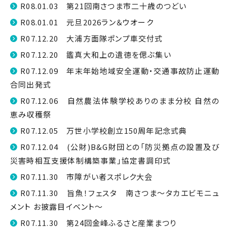
R08.01.03 第21回南さつま市二十歳のつどい
R08.01.01 元旦2026ラン＆ウオーク
R07.12.20 大浦方面隊ポンプ車交付式
R07.12.20 鑑真大和上の遺徳を偲ぶ集い
R07.12.09 年末年始地域安全運動・交通事故防止運動
合同出発式
R07.12.06 自然農法体験学校ありのまま分校 自然の
恵み収穫祭
R07.12.05 万世小学校創立150周年記念式典
R07.12.04 (公財)B&G財団との「防災拠点の設置及び
災害時相互支援体制構築事業」協定書調印式
R07.11.30 市障がい者スポレク大会
R07.11.30 旨魚！フェスタ 南さつま～タカエビモニュ
メント お披露目イベント～
R07.11.30 第24回金峰ふるさと産業まつり