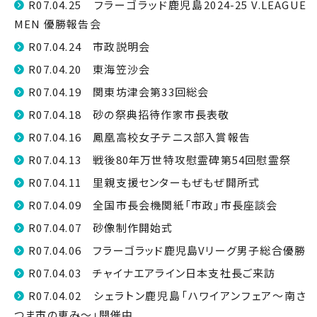
R07.04.25 フラーゴラッド鹿児島2024-25 V.LEAGUE
MEN 優勝報告会
R07.04.24 市政説明会
R07.04.20 東海笠沙会
R07.04.19 関東坊津会第33回総会
R07.04.18 砂の祭典招待作家市長表敬
R07.04.16 鳳凰高校女子テニス部入賞報告
R07.04.13 戦後80年万世特攻慰霊碑第54回慰霊祭
R07.04.11 里親支援センターもぜもぜ開所式
R07.04.09 全国市長会機関紙「市政」市長座談会
R07.04.07 砂像制作開始式
R07.04.06 フラーゴラッド鹿児島Vリーグ男子総合優勝
R07.04.03 チャイナエアライン日本支社長ご来訪
R07.04.02 シェラトン鹿児島「ハワイアンフェア〜南さ
つま市の恵み〜」開催中