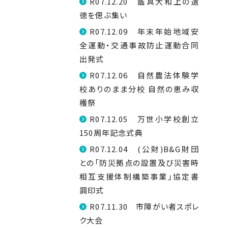
R07.12.20 鑑真大和上の遺
徳を偲ぶ集い
R07.12.09 年末年始地域安
全運動・交通事故防止運動合同
出発式
R07.12.06 自然農法体験学
校ありのまま分校 自然の恵み収
穫祭
R07.12.05 万世小学校創立
150周年記念式典
R07.12.04 (公財)B&G財団
との「防災拠点の設置及び災害時
相互支援体制構築事業」協定書
調印式
R07.11.30 市障がい者スポレ
ク大会