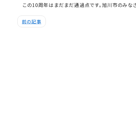
この
10
周年はまだまだ通過点です。旭川市のみなさ
前の記事