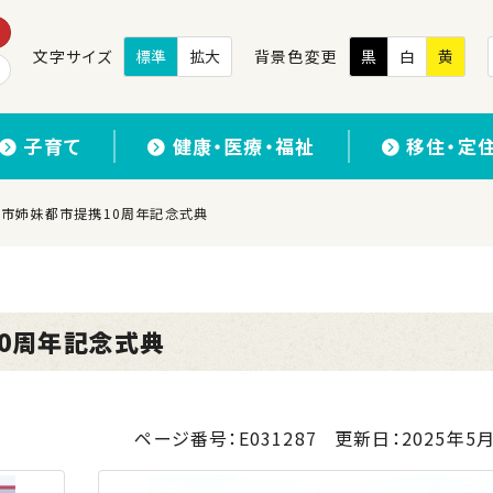
文字サイズ
標準
拡大
背景色変更
黒
白
黄
子育て
健康・医療・福祉
移住・定
 旭川市姉妹都市提携10周年記念式典
10周年記念式典
ページ番号：E031287
更新日：
2025年5月