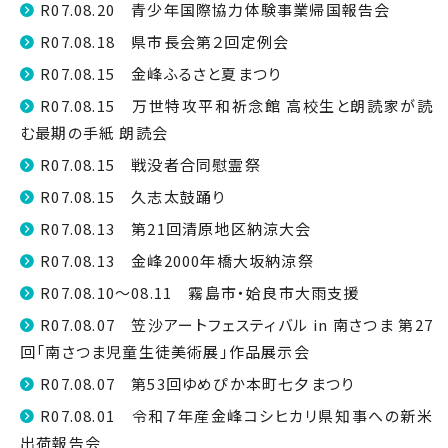
R07.08.20 青少年国際協力体験事業帰国報告会
R07.08.18 県市長会第２回定例会
R07.08.15 金峰ふるさと夏まつり
R07.08.15 万世特攻平和祈念館 高校生と朗読家が読
む最期の手紙 朗読会
R07.08.15 戦没者合同慰霊祭
R07.08.15 久志太鼓踊り
R07.08.13 第21回清原地区納涼大会
R07.08.13 金峰2000年橋大坂納涼祭
R07.08.10～08.11 霧島市・姶良市大雨支援
R07.08.07 笠沙アートフェスティバル in 南さつま 第27
回「南さつま児童生徒美術展」作品展示会
R07.08.07 第53回ゆめぴか本町七夕まつり
R07.08.01 令和７年産金峰コシヒカリ県知事への新米
出荷報告会