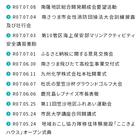
R07.07.08 南薩地区総合開発期成会要望活動
R07.07.04 南さつま市女性消防団操法大会訓練披露
及び壮行会
R07.07.03 第10管区海上保安部マリンアクティビティ
安全講習激励
R07.07.01 ふるさと納税に関する意見交換会
R07.06.30 南さつま飛びたて高校生事業交付式
R07.06.11 九州化学株式会社本社開業式
R07.06.07 杜氏の里笠沙杯グラウンドゴルフ大会
R07.06.06 鹿児島レブナイズ市長表敬
R07.05.25 第11回笠沙地区ふれあい運動会
R07.05.24 市民大学講座合同開講式
R07.05.24 地域おこし協力隊移住体験施設「ここきよ
ハウス」オープン式典