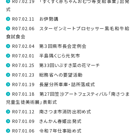
R07.02.19 「すくすく赤ちゃんおむつ等支給事業」出発
式
R07.02.11 お伊勢講
R07.02.06 スターゼンミートプロセッサー黒毛和牛給
食試食会
R07.02.04 第３回県市長会定例会
R07.02.01 半島隅くじら元気市
R07.01.25 第33回いぶすき菜の花マーチ
R07.01.23 総務省への要望活動
R07.01.19 長屋分所車庫・詰所落成式
R07.01.18 第27回笠沙アートフェスティバル「南さつま
児童生徒美術展」表彰式
R07.01.12 南さつま市消防出初め式
R07.01.09 きんかん春姫出発式
R07.01.06 令和７年仕事始め式