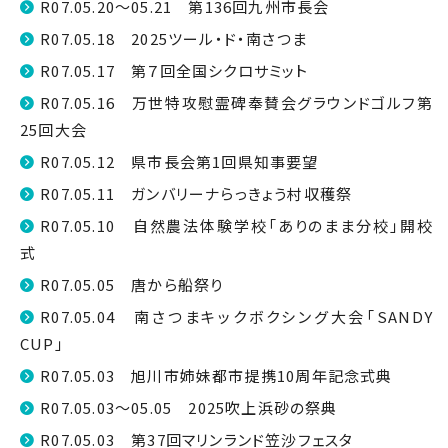
R07.05.20～05.21 第136回九州市長会
R07.05.18 2025ツール・ド・南さつま
R07.05.17 第７回全国シクロサミット
R07.05.16 万世特攻慰霊碑奉賛会グラウンドゴルフ第
25回大会
R07.05.12 県市長会第1回県知事要望
R07.05.11 ガンバリーナらっきょう村収穫祭
R07.05.10 自然農法体験学校「ありのまま分校」開校
式
R07.05.05 唐から船祭り
R07.05.04 南さつまキックボクシング大会「SANDY
CUP」
R07.05.03 旭川市姉妹都市提携10周年記念式典
R07.05.03～05.05 2025吹上浜砂の祭典
R07.05.03 第37回マリンランド笠沙フェスタ