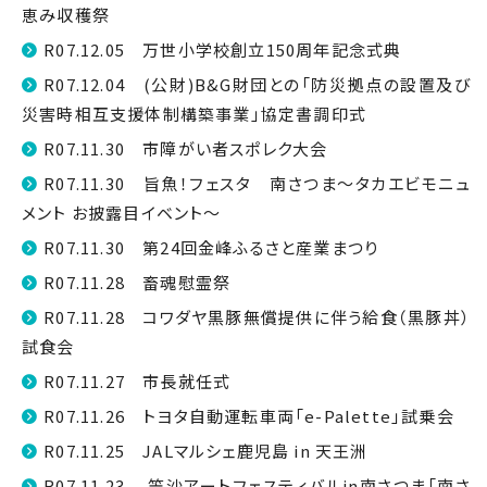
恵み収穫祭
R07.12.05 万世小学校創立150周年記念式典
R07.12.04 (公財)B&G財団との「防災拠点の設置及び
災害時相互支援体制構築事業」協定書調印式
R07.11.30 市障がい者スポレク大会
R07.11.30 旨魚！フェスタ 南さつま～タカエビモニュ
メント お披露目イベント～
R07.11.30 第24回金峰ふるさと産業まつり
R07.11.28 畜魂慰霊祭
R07.11.28 コワダヤ黒豚無償提供に伴う給食（黒豚丼）
試食会
R07.11.27 市長就任式
R07.11.26 トヨタ自動運転車両「e-Palette」試乗会
R07.11.25 JALマルシェ鹿児島 in 天王洲
R07.11.23 笠沙アートフェスティバルin南さつま「南さ