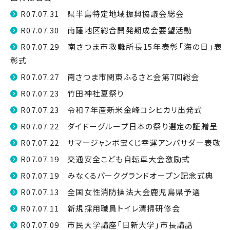
R07.07.31 県半島特定地域振興協議会総会
R07.07.30 南薩地区総合開発期成会要望活動
R07.07.29 南さつま市救難所長15年表彰「海の日」表
彰式
R07.07.27 南さつま市関東ふるさと会第7回総会
R07.07.23 竹田神社夏祭り
R07.07.23 令和７年産新米金峰コシヒカリ出発式
R07.07.22 ダイドーグループ日本の祭り選定の証贈呈
R07.07.22 サマージャンボ宝くじ幸運アンバサダー表敬
R07.07.19 交通安全こども自転車大会激励式
R07.07.19 みなくるパークグランドオープン記念式典
R07.07.13 全国女性消防操法大会鹿児島県予選
R07.07.11 新規採用職員トイレ清掃研修会
R07.07.09 市民大学講座「日新大学」市長講話