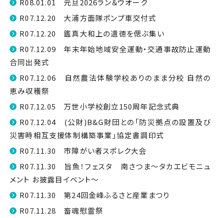
R08.01.01 元旦2026ラン＆ウオーク
R07.12.20 大浦方面隊ポンプ車交付式
R07.12.20 鑑真大和上の遺徳を偲ぶ集い
R07.12.09 年末年始地域安全運動・交通事故防止運動
合同出発式
R07.12.06 自然農法体験学校ありのまま分校 自然の
恵み収穫祭
R07.12.05 万世小学校創立150周年記念式典
R07.12.04 (公財)B&G財団との「防災拠点の設置及び
災害時相互支援体制構築事業」協定書調印式
R07.11.30 市障がい者スポレク大会
R07.11.30 旨魚！フェスタ 南さつま～タカエビモニュ
メント お披露目イベント～
R07.11.30 第24回金峰ふるさと産業まつり
R07.11.28 畜魂慰霊祭