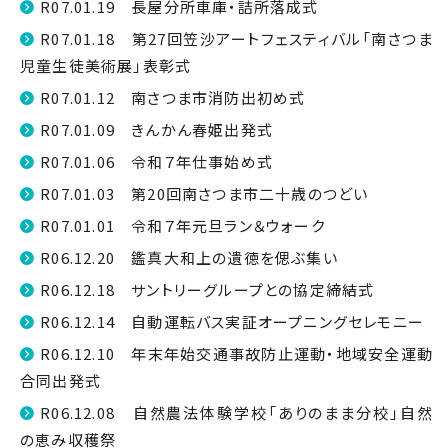
R07.01.19 長屋分所車庫・詰所落成式
R07.01.18 第27回笠沙アートフェスティバル「南さつま
児童生徒美術展」表彰式
R07.01.12 南さつま市消防出初め式
R07.01.09 きんかん春姫出発式
R07.01.06 令和７年仕事始め式
R07.01.03 第20回南さつま市二十歳のつどい
R07.01.01 令和７年元旦ラン＆ウォーク
R06.12.20 鑑真大和上の遺徳を偲ぶ集い
R06.12.18 サントリーグループとの協定締結式
R06.12.14 自動運転バス実証オープニングセレモニー
R06.12.10 年末年始交通事故防止運動・地域安全運動
合同出発式
R06.12.08 自然農法体験学校「ありのまま分校」自然
の恵み収穫祭