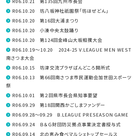
R06.10.21 第135回九州市長会
R06.10.20 坊八坂神社祇園祭「坊ほぜどん」
R06.10.20 第16回大浦まつり
R06.10.20 小湊中央太鼓踊り
R06.10.20 第124回金峰山大坂相撲大会
R06.10.19～10.20 2024-25 V.LEAGUE MEN WEST
南さつま大会
R06.10.15 坊津交流プラザばんどころ開所式
R06.10.13 第66回南さつま市民運動会加世田スポーツ
祭
R06.10.01 第２回県市長会県知事要望
R06.09.29 第18回関西かごしまファンデー
R06.09.28～09.29 B.LEAGUE PRESEASON GAME
R06.09.24 Ｂ＆Ｇ財団防災拠点事業決定書授与式
R06.09.14 北の恵み食べマルシェトップセールス