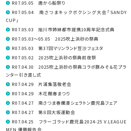
R07.05.05 唐から船祭り
R07.05.04 南さつまキックボクシング大会「SANDY
CUP」
R07.05.03 旭川市姉妹都市提携10周年記念式典
R07.05.03～05.05 2025吹上浜砂の祭典
R07.05.03 第37回マリンランド笠沙フェスタ
R07.05.02 2025吹上浜砂の祭典前夜祭
R07.04.30 2025吹上浜砂の祭典コラボ豚みそ＆花プラ
ンター引き渡し式
R07.04.29 片浦集落敬老会
R07.04.29 木花館春まつり
R07.04.27 南さつま春爛漫シェラトン鹿児島フェア
R07.04.27 第８回大坂運動会
R07.04.25 フラーゴラッド鹿児島2024-25 V.LEAGUE
MEN 優勝報告会