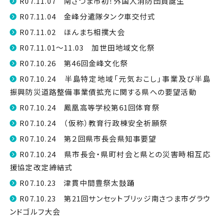
R07.11.07 南さつま市初！外国人消防団員誕生
R07.11.04 金峰分遣隊タンク車交付式
R07.11.02 ほんまち相撲大会
R07.11.01～11.03 加世田地域文化祭
R07.10.26 第46回金峰文化祭
R07.10.24 半島特定地域「元気おこし」事業及び半島
振興防災道路整備事業債拡充に関する県への要望活動
R07.10.24 鳳凰高等学校第61回体育祭
R07.10.24 （仮称）教育行政棟安全祈願祭
R07.10.24 第２回県市長会県知事要望
R07.10.24 県市長会・県町村会と県との災害時相互応
援協定改定締結式
R07.10.23 津貫中間豊祭太鼓踊
R07.10.23 第21回サンセットブリッジ南さつま市グラウ
ンドゴルフ大会