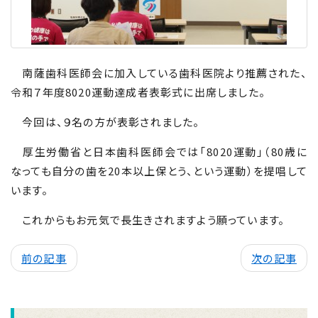
南薩歯科医師会に加入している歯科医院より推薦された、
令和
７
年度
8020
運動達成者表彰式に出席しました。
今回は、
９
名の方が表彰されました。
厚生労働省と日本歯科医師会では「8020運動」（
80
歳に
なっても自分の歯を
20
本以上保とう、という運動）を提唱して
います。
これからもお元気で長生きされますよう願っています。
前の記事
次の記事