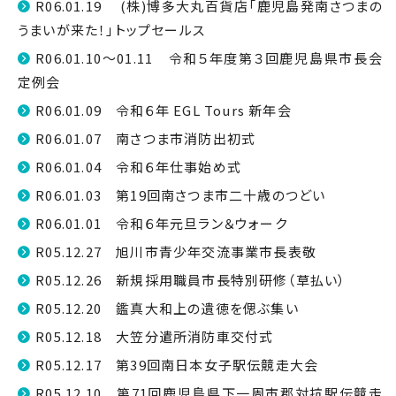
R06.01.19 (株)博多大丸百貨店「鹿児島発南さつまの
うまいが来た！」トップセールス
R06.01.10～01.11 令和５年度第３回鹿児島県市長会
定例会
R06.01.09 令和６年 EGL Tours 新年会
R06.01.07 南さつま市消防出初式
R06.01.04 令和６年仕事始め式
R06.01.03 第19回南さつま市二十歳のつどい
R06.01.01 令和６年元旦ラン＆ウォーク
R05.12.27 旭川市青少年交流事業市長表敬
R05.12.26 新規採用職員市長特別研修（草払い）
R05.12.20 鑑真大和上の遺徳を偲ぶ集い
R05.12.18 大笠分遣所消防車交付式
R05.12.17 第39回南日本女子駅伝競走大会
R05.12.10 第71回鹿児島県下一周市郡対抗駅伝競走