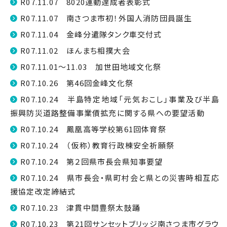
R07.11.07 8020運動達成者表彰式
R07.11.07 南さつま市初！外国人消防団員誕生
R07.11.04 金峰分遣隊タンク車交付式
R07.11.02 ほんまち相撲大会
R07.11.01～11.03 加世田地域文化祭
R07.10.26 第46回金峰文化祭
R07.10.24 半島特定地域「元気おこし」事業及び半島
振興防災道路整備事業債拡充に関する県への要望活動
R07.10.24 鳳凰高等学校第61回体育祭
R07.10.24 （仮称）教育行政棟安全祈願祭
R07.10.24 第２回県市長会県知事要望
R07.10.24 県市長会・県町村会と県との災害時相互応
援協定改定締結式
R07.10.23 津貫中間豊祭太鼓踊
R07.10.23 第21回サンセットブリッジ南さつま市グラウ