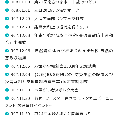
R08.01.03 第21回南さつま市二十歳のつどい
R08.01.01 元旦2026ラン＆ウオーク
R07.12.20 大浦方面隊ポンプ車交付式
R07.12.20 鑑真大和上の遺徳を偲ぶ集い
R07.12.09 年末年始地域安全運動・交通事故防止運動
合同出発式
R07.12.06 自然農法体験学校ありのまま分校 自然の
恵み収穫祭
R07.12.05 万世小学校創立150周年記念式典
R07.12.04 (公財)B&G財団との「防災拠点の設置及び
災害時相互支援体制構築事業」協定書調印式
R07.11.30 市障がい者スポレク大会
R07.11.30 旨魚！フェスタ 南さつま～タカエビモニュ
メント お披露目イベント～
R07.11.30 第24回金峰ふるさと産業まつり