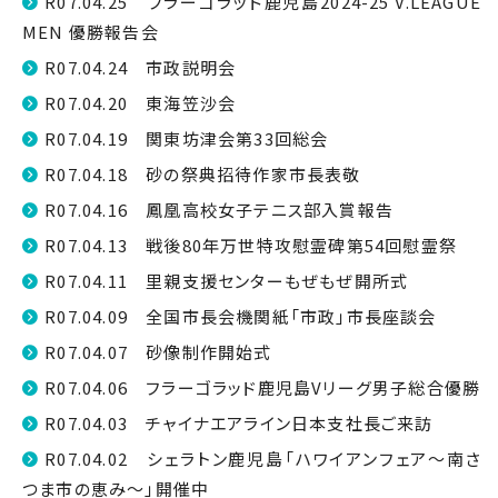
R07.04.25 フラーゴラッド鹿児島2024-25 V.LEAGUE
MEN 優勝報告会
R07.04.24 市政説明会
R07.04.20 東海笠沙会
R07.04.19 関東坊津会第33回総会
R07.04.18 砂の祭典招待作家市長表敬
R07.04.16 鳳凰高校女子テニス部入賞報告
R07.04.13 戦後80年万世特攻慰霊碑第54回慰霊祭
R07.04.11 里親支援センターもぜもぜ開所式
R07.04.09 全国市長会機関紙「市政」市長座談会
R07.04.07 砂像制作開始式
R07.04.06 フラーゴラッド鹿児島Vリーグ男子総合優勝
R07.04.03 チャイナエアライン日本支社長ご来訪
R07.04.02 シェラトン鹿児島「ハワイアンフェア〜南さ
つま市の恵み〜」開催中