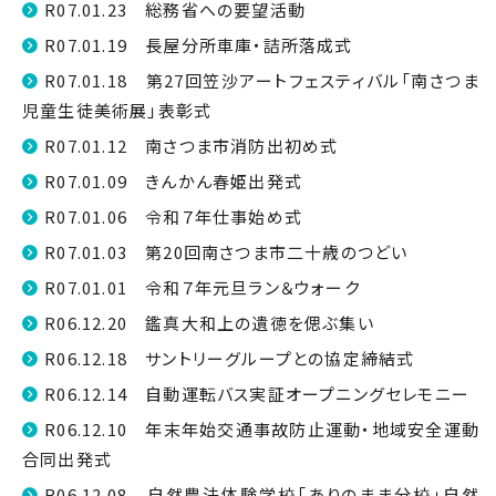
R07.01.23 総務省への要望活動
R07.01.19 長屋分所車庫・詰所落成式
R07.01.18 第27回笠沙アートフェスティバル「南さつま
児童生徒美術展」表彰式
R07.01.12 南さつま市消防出初め式
R07.01.09 きんかん春姫出発式
R07.01.06 令和７年仕事始め式
R07.01.03 第20回南さつま市二十歳のつどい
R07.01.01 令和７年元旦ラン＆ウォーク
R06.12.20 鑑真大和上の遺徳を偲ぶ集い
R06.12.18 サントリーグループとの協定締結式
R06.12.14 自動運転バス実証オープニングセレモニー
R06.12.10 年末年始交通事故防止運動・地域安全運動
合同出発式
R06.12.08 自然農法体験学校「ありのまま分校」自然