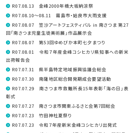
R07.08.13 金峰2000年橋大坂納涼祭
R07.08.10～08.11 霧島市・姶良市大雨支援
R07.08.07 笠沙アートフェスティバル in 南さつま 第27
回「南さつま児童生徒美術展」作品展示会
R07.08.07 第53回ゆめぴか本町七夕まつり
R07.08.01 令和７年産金峰コシヒカリ県知事への新米
出荷報告会
R07.07.31 県半島特定地域振興協議会総会
R07.07.30 南薩地区総合開発期成会要望活動
R07.07.29 南さつま市救難所長15年表彰「海の日」表
彰式
R07.07.27 南さつま市関東ふるさと会第7回総会
R07.07.23 竹田神社夏祭り
R07.07.23 令和７年産新米金峰コシヒカリ出発式