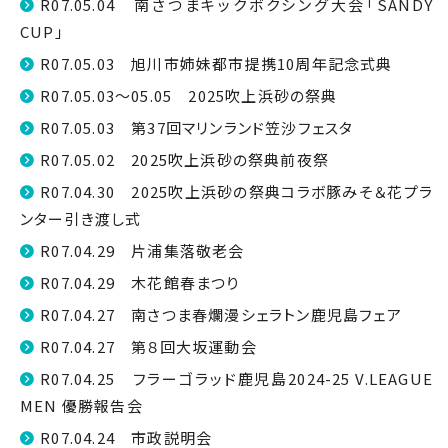
R07.05.04 南さつまキックボクシング大会「SANDY
CUP」
R07.05.03 旭川市姉妹都市提携10周年記念式典
R07.05.03～05.05 2025吹上浜砂の祭典
R07.05.03 第37回マリンランド笠沙フェスタ
R07.05.02 2025吹上浜砂の祭典前夜祭
R07.04.30 2025吹上浜砂の祭典コラボ豚みそ＆花プラ
ンター引き渡し式
R07.04.29 片浦集落敬老会
R07.04.29 木花館春まつり
R07.04.27 南さつま春爛漫シェラトン鹿児島フェア
R07.04.27 第８回大坂運動会
R07.04.25 フラーゴラッド鹿児島2024-25 V.LEAGUE
MEN 優勝報告会
R07.04.24 市政説明会