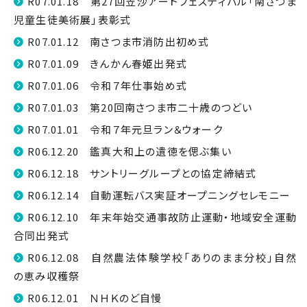
R07.01.18 第27回笠沙アートフェスティバル「南さつま
児童生徒美術展」表彰式
R07.01.12 南さつま市消防出初め式
R07.01.09 きんかん春姫出発式
R07.01.06 令和７年仕事始め式
R07.01.03 第20回南さつま市二十歳のつどい
R07.01.01 令和７年元旦ラン＆ウォーク
R06.12.20 鑑真大和上の遺徳を偲ぶ集い
R06.12.18 サントリーグループとの協定締結式
R06.12.14 自動運転バス実証オープニングセレモニー
R06.12.10 年末年始交通事故防止運動・地域安全運動
合同出発式
R06.12.08 自然農法体験学校「ありのまま分校」自然
の恵み収穫祭
R06.12.01 ＮＨＫのど自慢