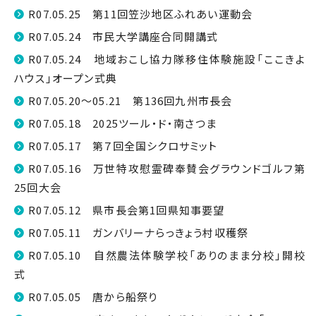
R07.05.25 第11回笠沙地区ふれあい運動会
R07.05.24 市民大学講座合同開講式
R07.05.24 地域おこし協力隊移住体験施設「ここきよ
ハウス」オープン式典
R07.05.20～05.21 第136回九州市長会
R07.05.18 2025ツール・ド・南さつま
R07.05.17 第７回全国シクロサミット
R07.05.16 万世特攻慰霊碑奉賛会グラウンドゴルフ第
25回大会
R07.05.12 県市長会第1回県知事要望
R07.05.11 ガンバリーナらっきょう村収穫祭
R07.05.10 自然農法体験学校「ありのまま分校」開校
式
R07.05.05 唐から船祭り