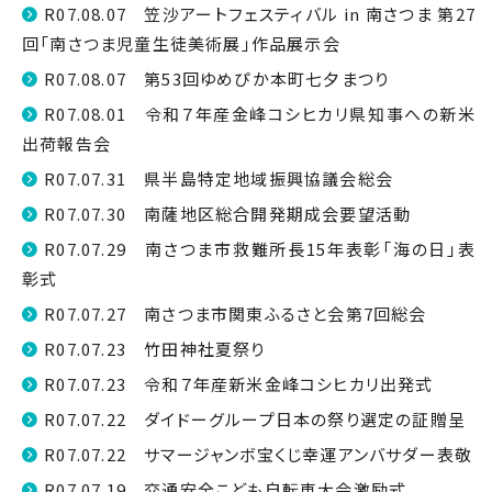
R07.08.07 笠沙アートフェスティバル in 南さつま 第27
回「南さつま児童生徒美術展」作品展示会
R07.08.07 第53回ゆめぴか本町七夕まつり
R07.08.01 令和７年産金峰コシヒカリ県知事への新米
出荷報告会
R07.07.31 県半島特定地域振興協議会総会
R07.07.30 南薩地区総合開発期成会要望活動
R07.07.29 南さつま市救難所長15年表彰「海の日」表
彰式
R07.07.27 南さつま市関東ふるさと会第7回総会
R07.07.23 竹田神社夏祭り
R07.07.23 令和７年産新米金峰コシヒカリ出発式
R07.07.22 ダイドーグループ日本の祭り選定の証贈呈
R07.07.22 サマージャンボ宝くじ幸運アンバサダー表敬
R07.07.19 交通安全こども自転車大会激励式