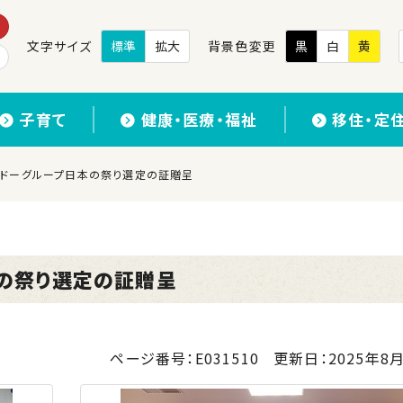
文字サイズ
標準
拡大
背景色変更
黒
白
黄
子育て
健康・医療・福祉
移住・定
 ダイドーグループ日本の祭り選定の証贈呈
日本の祭り選定の証贈呈
ページ番号：E031510
更新日：
2025年8月