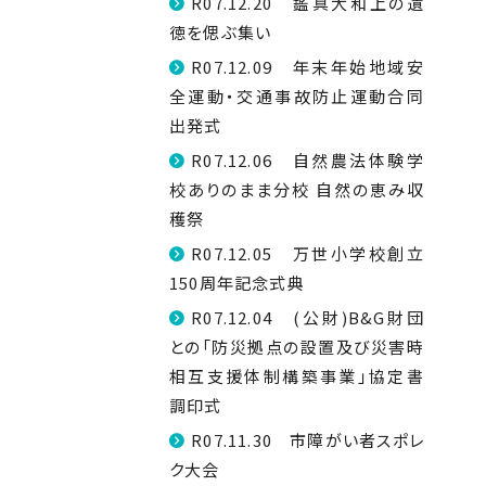
R07.12.20 鑑真大和上の遺
徳を偲ぶ集い
R07.12.09 年末年始地域安
全運動・交通事故防止運動合同
出発式
R07.12.06 自然農法体験学
校ありのまま分校 自然の恵み収
穫祭
R07.12.05 万世小学校創立
150周年記念式典
R07.12.04 (公財)B&G財団
との「防災拠点の設置及び災害時
相互支援体制構築事業」協定書
調印式
R07.11.30 市障がい者スポレ
ク大会