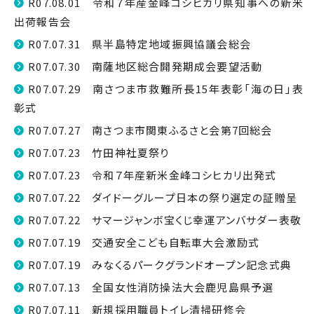
R07.08.01 令和７年産金峰コシヒカリ県知事への新米
出荷報告会
R07.07.31 県半島特定地域振興協議会総会
R07.07.30 南薩地区総合開発期成会要望活動
R07.07.29 南さつま市救難所長15年表彰「海の日」表
彰式
R07.07.27 南さつま市関東ふるさと会第7回総会
R07.07.23 竹田神社夏祭り
R07.07.23 令和７年産新米金峰コシヒカリ出発式
R07.07.22 ダイドーグループ日本の祭り選定の証贈呈
R07.07.22 サマージャンボ宝くじ幸運アンバサダー表敬
R07.07.19 交通安全こども自転車大会激励式
R07.07.19 みなくるパークグランドオープン記念式典
R07.07.13 全国女性消防操法大会鹿児島県予選
R07.07.11 新規採用職員トイレ清掃研修会