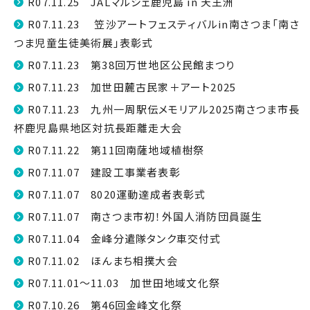
R07.11.25 JALマルシェ鹿児島 in 天王洲
R07.11.23 笠沙アートフェスティバルin南さつま「南さ
つま児童生徒美術展」表彰式
R07.11.23 第38回万世地区公民館まつり
R07.11.23 加世田麓古民家＋アート2025
R07.11.23 九州一周駅伝メモリアル2025南さつま市長
杯鹿児島県地区対抗長距離走大会
R07.11.22 第11回南薩地域植樹祭
R07.11.07 建設工事業者表彰
R07.11.07 8020運動達成者表彰式
R07.11.07 南さつま市初！外国人消防団員誕生
R07.11.04 金峰分遣隊タンク車交付式
R07.11.02 ほんまち相撲大会
R07.11.01～11.03 加世田地域文化祭
R07.10.26 第46回金峰文化祭