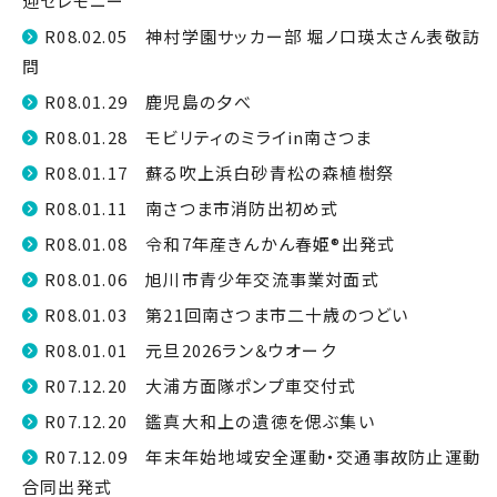
迎セレモニー
R08.02.05 神村学園サッカー部 堀ノ口瑛太さん表敬訪
問
R08.01.29 鹿児島の夕べ
R08.01.28 モビリティのミライin南さつま
R08.01.17 蘇る吹上浜白砂青松の森植樹祭
R08.01.11 南さつま市消防出初め式
R08.01.08 令和7年産きんかん春姫®出発式
R08.01.06 旭川市青少年交流事業対面式
R08.01.03 第21回南さつま市二十歳のつどい
R08.01.01 元旦2026ラン＆ウオーク
R07.12.20 大浦方面隊ポンプ車交付式
R07.12.20 鑑真大和上の遺徳を偲ぶ集い
R07.12.09 年末年始地域安全運動・交通事故防止運動
合同出発式