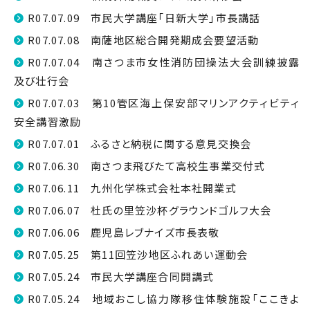
R07.07.09 市民大学講座「日新大学」市長講話
R07.07.08 南薩地区総合開発期成会要望活動
R07.07.04 南さつま市女性消防団操法大会訓練披露
及び壮行会
R07.07.03 第10管区海上保安部マリンアクティビティ
安全講習激励
R07.07.01 ふるさと納税に関する意見交換会
R07.06.30 南さつま飛びたて高校生事業交付式
R07.06.11 九州化学株式会社本社開業式
R07.06.07 杜氏の里笠沙杯グラウンドゴルフ大会
R07.06.06 鹿児島レブナイズ市長表敬
R07.05.25 第11回笠沙地区ふれあい運動会
R07.05.24 市民大学講座合同開講式
R07.05.24 地域おこし協力隊移住体験施設「ここきよ