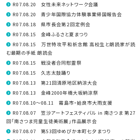
R07.08.20 女性未来ネットワーク会議
R07.08.20 青少年国際協力体験事業帰国報告会
R07.08.18 県市長会第２回定例会
R07.08.15 金峰ふるさと夏まつり
R07.08.15 万世特攻平和祈念館 高校生と朗読家が読
む最期の手紙 朗読会
R07.08.15 戦没者合同慰霊祭
R07.08.15 久志太鼓踊り
R07.08.13 第21回清原地区納涼大会
R07.08.13 金峰2000年橋大坂納涼祭
R07.08.10～08.11 霧島市・姶良市大雨支援
R07.08.07 笠沙アートフェスティバル in 南さつま 第27
回「南さつま児童生徒美術展」作品展示会
R07.08.07 第53回ゆめぴか本町七夕まつり