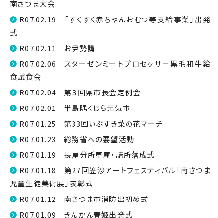
南さつま大会
R07.02.19 「すくすく赤ちゃんおむつ等支給事業」出発
式
R07.02.11 お伊勢講
R07.02.06 スターゼンミートプロセッサー黒毛和牛給
食試食会
R07.02.04 第３回県市長会定例会
R07.02.01 半島隅くじら元気市
R07.01.25 第33回いぶすき菜の花マーチ
R07.01.23 総務省への要望活動
R07.01.19 長屋分所車庫・詰所落成式
R07.01.18 第27回笠沙アートフェスティバル「南さつま
児童生徒美術展」表彰式
R07.01.12 南さつま市消防出初め式
R07.01.09 きんかん春姫出発式