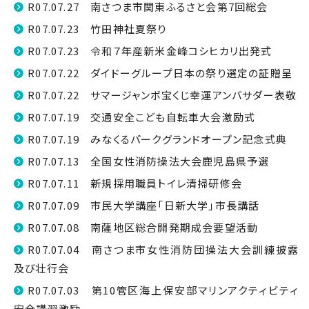
R07.07.27 南さつま市関東ふるさと会第7回総会
R07.07.23 竹田神社夏祭り
R07.07.23 令和７年産新米金峰コシヒカリ出発式
R07.07.22 ダイドーグループ日本の祭り選定の証贈呈
R07.07.22 サマージャンボ宝くじ幸運アンバサダー表敬
R07.07.19 交通安全こども自転車大会激励式
R07.07.19 みなくるパークグランドオープン記念式典
R07.07.13 全国女性消防操法大会鹿児島県予選
R07.07.11 新規採用職員トイレ清掃研修会
R07.07.09 市民大学講座「日新大学」市長講話
R07.07.08 南薩地区総合開発期成会要望活動
R07.07.04 南さつま市女性消防団操法大会訓練披露
及び壮行会
R07.07.03 第10管区海上保安部マリンアクティビティ
安全講習激励