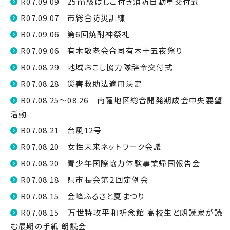
R07.09.09 25ｍ級はしご付き消防自動車交付式
R07.09.07 市総合防災訓練
R07.09.06 第6回焼酎神祭礼
R07.09.06 有木敬老会合同有木十五夜祭り
R07.08.29 地域おこし協力隊辞令交付式
R07.08.28 災害救助法適用決定
R07.08.25～08.26 南薩地区総合開発期成会中央要望
活動
R07.08.21 台風12号
R07.08.20 女性未来ネットワーク会議
R07.08.20 青少年国際協力体験事業帰国報告会
R07.08.18 県市長会第２回定例会
R07.08.15 金峰ふるさと夏まつり
R07.08.15 万世特攻平和祈念館 高校生と朗読家が読
む最期の手紙 朗読会