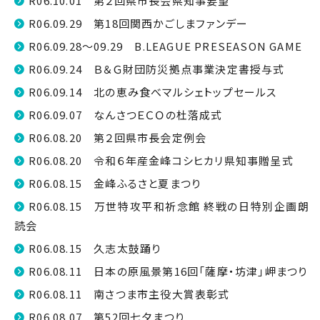
R06.10.01 第２回県市長会県知事要望
R06.09.29 第18回関西かごしまファンデー
R06.09.28～09.29 B.LEAGUE PRESEASON GAME
R06.09.24 Ｂ＆Ｇ財団防災拠点事業決定書授与式
R06.09.14 北の恵み食べマルシェトップセールス
R06.09.07 なんさつＥＣＯの杜落成式
R06.08.20 第２回県市長会定例会
R06.08.20 令和６年産金峰コシヒカリ県知事贈呈式
R06.08.15 金峰ふるさと夏まつり
R06.08.15 万世特攻平和祈念館 終戦の日特別企画朗
読会
R06.08.15 久志太鼓踊り
R06.08.11 日本の原風景第16回「薩摩・坊津」岬まつり
R06.08.11 南さつま市主役大賞表彰式
R06.08.07 第52回七夕まつり