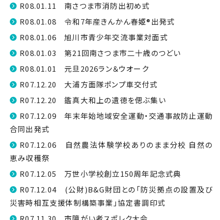
R08.01.11 南さつま市消防出初め式
R08.01.08 令和7年産きんかん春姫®出発式
R08.01.06 旭川市青少年交流事業対面式
R08.01.03 第21回南さつま市二十歳のつどい
R08.01.01 元旦2026ラン＆ウオーク
R07.12.20 大浦方面隊ポンプ車交付式
R07.12.20 鑑真大和上の遺徳を偲ぶ集い
R07.12.09 年末年始地域安全運動・交通事故防止運動
合同出発式
R07.12.06 自然農法体験学校ありのまま分校 自然の
恵み収穫祭
R07.12.05 万世小学校創立150周年記念式典
R07.12.04 (公財)B&G財団との「防災拠点の設置及び
災害時相互支援体制構築事業」協定書調印式
R07.11.30 市障がい者スポレク大会