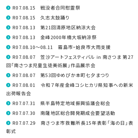
R07.08.15 戦没者合同慰霊祭
R07.08.15 久志太鼓踊り
R07.08.13 第21回清原地区納涼大会
R07.08.13 金峰2000年橋大坂納涼祭
R07.08.10～08.11 霧島市・姶良市大雨支援
R07.08.07 笠沙アートフェスティバル in 南さつま 第27
回「南さつま児童生徒美術展」作品展示会
R07.08.07 第53回ゆめぴか本町七夕まつり
R07.08.01 令和７年産金峰コシヒカリ県知事への新米
出荷報告会
R07.07.31 県半島特定地域振興協議会総会
R07.07.30 南薩地区総合開発期成会要望活動
R07.07.29 南さつま市救難所長15年表彰「海の日」表
彰式