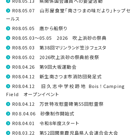
R08.05.13 県関係国会議員への要望活動
R08.05.07 山形屋食堂「南さつまの味だより」トップセ
ールス
R08.05.05 唐から船祭り
R08.05.03～05.05 2026 吹上浜砂の祭典
R08.05.03 第38回マリンランド笠沙フェスタ
R08.05.02 2026吹上浜砂の祭典前夜祭
R08.04.26 第9回大坂運動会
R08.04.12 新生南さつま市消防団発足式
R08.04.12 旧久志中学校跡地 Bois！Camping
Field オープンイベント
R08.04.12 万世特攻慰霊碑第55回慰霊祭
R0８.04.06 砂像制作開始式
R08.04.01 令和8年度スタート
R08.03.22 第52回関東鹿児島県人会連合会大会