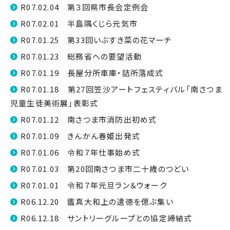
R07.02.04 第３回県市長会定例会
R07.02.01 半島隅くじら元気市
R07.01.25 第33回いぶすき菜の花マーチ
R07.01.23 総務省への要望活動
R07.01.19 長屋分所車庫・詰所落成式
R07.01.18 第27回笠沙アートフェスティバル「南さつま
児童生徒美術展」表彰式
R07.01.12 南さつま市消防出初め式
R07.01.09 きんかん春姫出発式
R07.01.06 令和７年仕事始め式
R07.01.03 第20回南さつま市二十歳のつどい
R07.01.01 令和７年元旦ラン＆ウォーク
R06.12.20 鑑真大和上の遺徳を偲ぶ集い
R06.12.18 サントリーグループとの協定締結式