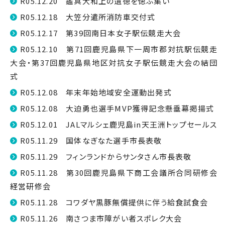
R05.12.20 鑑真大和上の遺徳を偲ぶ集い
R05.12.18 大笠分遣所消防車交付式
R05.12.17 第39回南日本女子駅伝競走大会
R05.12.10 第71回鹿児島県下一周市郡対抗駅伝競走
大会・第37回鹿児島県地区対抗女子駅伝競走大会の結団
式
R05.12.08 年末年始地域安全運動出発式
R05.12.08 大迫勇也選手MVP獲得記念懸垂幕掲揚式
R05.12.01 JALマルシェ鹿児島in天王洲トップセールス
R05.11.29 国体なぎなた選手市長表敬
R05.11.29 フィンランドからサンタさん市長表敬
R05.11.28 第30回鹿児島県下商工会議所合同研修会
経営研修会
R05.11.28 コワダヤ黒豚無償提供に伴う給食試食会
R05.11.26 南さつま市障がい者スポレク大会