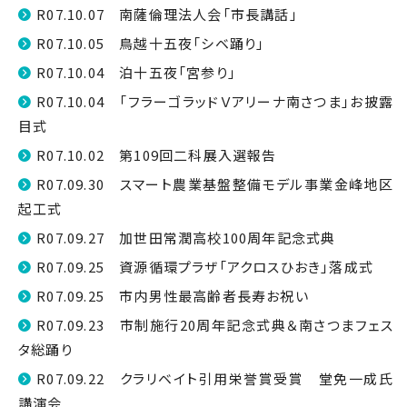
R07.10.07 南薩倫理法人会「市長講話」
R07.10.05 鳥越十五夜「シベ踊り」
R07.10.04 泊十五夜「宮参り」
R07.10.04 「フラーゴラッドＶアリーナ南さつま」お披露
目式
R07.10.02 第109回二科展入選報告
R07.09.30 スマート農業基盤整備モデル事業金峰地区
起工式
R07.09.27 加世田常潤高校100周年記念式典
R07.09.25 資源循環プラザ「アクロスひおき」落成式
R07.09.25 市内男性最高齢者長寿お祝い
R07.09.23 市制施行20周年記念式典＆南さつまフェス
タ総踊り
R07.09.22 クラリベイト引用栄誉賞受賞 堂免一成氏
講演会