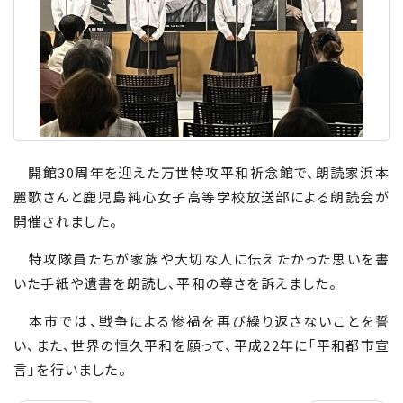
開館
30
周年を迎えた万世特攻平和祈念館で、朗読家浜本
麗歌さんと鹿児島純心女子高等学校放送部による朗読会が
開催されました。
特攻隊員たちが家族や大切な人に伝えたかった思いを書
いた手紙や遺書を朗読し、平和の尊さを訴えました。
本市では、戦争による惨禍を再び繰り返さないことを誓
い、また、世界の恒久平和を願って、平成
22
年に「平和都市宣
言」を行いました。