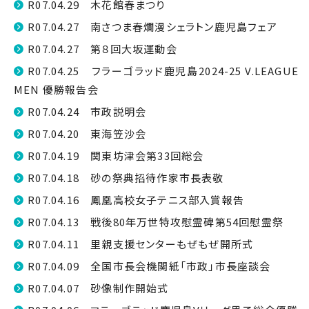
R07.04.29 木花館春まつり
R07.04.27 南さつま春爛漫シェラトン鹿児島フェア
R07.04.27 第８回大坂運動会
R07.04.25 フラーゴラッド鹿児島2024-25 V.LEAGUE
MEN 優勝報告会
R07.04.24 市政説明会
R07.04.20 東海笠沙会
R07.04.19 関東坊津会第33回総会
R07.04.18 砂の祭典招待作家市長表敬
R07.04.16 鳳凰高校女子テニス部入賞報告
R07.04.13 戦後80年万世特攻慰霊碑第54回慰霊祭
R07.04.11 里親支援センターもぜもぜ開所式
R07.04.09 全国市長会機関紙「市政」市長座談会
R07.04.07 砂像制作開始式