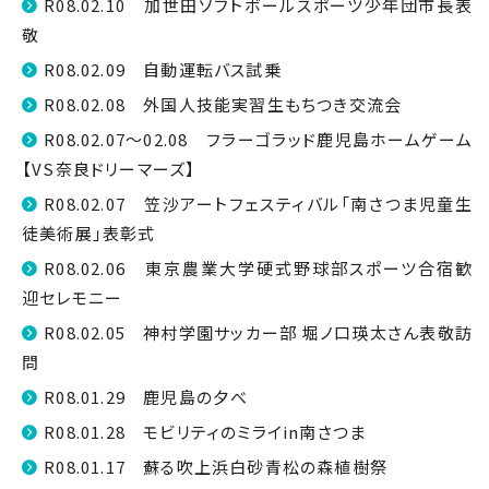
R08.02.10 加世田ソフトボールスポーツ少年団市長表
敬
R08.02.09 自動運転バス試乗
R08.02.08 外国人技能実習生もちつき交流会
R08.02.07～02.08 フラーゴラッド鹿児島ホームゲーム
【VS奈良ドリーマーズ】
R08.02.07 笠沙アートフェスティバル「南さつま児童生
徒美術展」表彰式
R08.02.06 東京農業大学硬式野球部スポーツ合宿歓
迎セレモニー
R08.02.05 神村学園サッカー部 堀ノ口瑛太さん表敬訪
問
R08.01.29 鹿児島の夕べ
R08.01.28 モビリティのミライin南さつま
R08.01.17 蘇る吹上浜白砂青松の森植樹祭