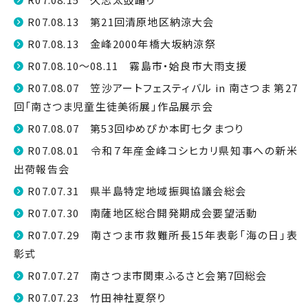
R07.08.13 第21回清原地区納涼大会
R07.08.13 金峰2000年橋大坂納涼祭
R07.08.10～08.11 霧島市・姶良市大雨支援
R07.08.07 笠沙アートフェスティバル in 南さつま 第27
回「南さつま児童生徒美術展」作品展示会
R07.08.07 第53回ゆめぴか本町七夕まつり
R07.08.01 令和７年産金峰コシヒカリ県知事への新米
出荷報告会
R07.07.31 県半島特定地域振興協議会総会
R07.07.30 南薩地区総合開発期成会要望活動
R07.07.29 南さつま市救難所長15年表彰「海の日」表
彰式
R07.07.27 南さつま市関東ふるさと会第7回総会
R07.07.23 竹田神社夏祭り