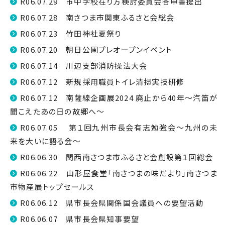
R06.07.29 市中学校在り方検討委員会答申書提出
R06.07.28 南さつま市関東ふるさと会総会
R06.07.23 竹田神社夏祭り
R06.07.20 朝日公園プレオープンイベント
R06.07.14 川辺支部消防操法大会
R06.07.12 新規採用職員トイレ清掃実技研修
R06.07.12 南薩線企画展2024 廃止から40年～汽笛が
聞こえたあの日の故郷へ～
R06.07.05 第１回九州市長会有志勉強会～九州の未
来を大いに語る会～
R06.06.30 関西南さつま市ふるさと会創設第１回総会
R06.06.22 山形屋食堂「南さつまの味だより」南さつま
市物産展トップセールス
R06.06.12 県市長会県関係国会議員への要望活動
R06.06.07 県市長会県知事要望