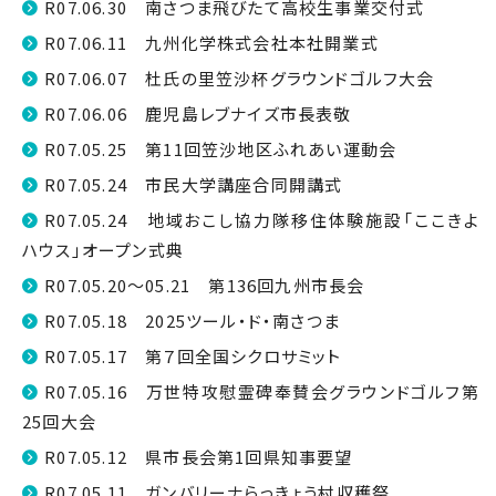
R07.06.30 南さつま飛びたて高校生事業交付式
R07.06.11 九州化学株式会社本社開業式
R07.06.07 杜氏の里笠沙杯グラウンドゴルフ大会
R07.06.06 鹿児島レブナイズ市長表敬
R07.05.25 第11回笠沙地区ふれあい運動会
R07.05.24 市民大学講座合同開講式
R07.05.24 地域おこし協力隊移住体験施設「ここきよ
ハウス」オープン式典
R07.05.20～05.21 第136回九州市長会
R07.05.18 2025ツール・ド・南さつま
R07.05.17 第７回全国シクロサミット
R07.05.16 万世特攻慰霊碑奉賛会グラウンドゴルフ第
25回大会
R07.05.12 県市長会第1回県知事要望
R07.05.11 ガンバリーナらっきょう村収穫祭