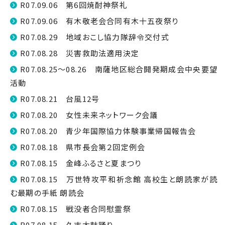
R07.09.06 第6回焼酎神祭礼
R07.09.06 有木敬老会合同有木十五夜祭り
R07.08.29 地域おこし協力隊辞令交付式
R07.08.28 災害救助法適用決定
R07.08.25～08.26 南薩地区総合開発期成会中央要望
活動
R07.08.21 台風12号
R07.08.20 女性未来ネットワーク会議
R07.08.20 青少年国際協力体験事業帰国報告会
R07.08.18 県市長会第２回定例会
R07.08.15 金峰ふるさと夏まつり
R07.08.15 万世特攻平和祈念館 高校生と朗読家が読
む最期の手紙 朗読会
R07.08.15 戦没者合同慰霊祭
R07.08.15 久志太鼓踊り