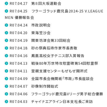
R07.04.27 第８回大坂運動会
R07.04.25 フラーゴラッド鹿児島2024-25 V.LEAGUE
MEN 優勝報告会
R07.04.24 市政説明会
R07.04.20 東海笠沙会
R07.04.19 関東坊津会第33回総会
R07.04.18 砂の祭典招待作家市長表敬
R07.04.16 鳳凰高校女子テニス部入賞報告
R07.04.13 戦後80年万世特攻慰霊碑第54回慰霊祭
R07.04.11 里親支援センターもぜもぜ開所式
R07.04.09 全国市長会機関紙「市政」市長座談会
R07.04.07 砂像制作開始式
R07.04.06 フラーゴラッド鹿児島Vリーグ男子総合優勝
R07.04.03 チャイナエアライン日本支社長ご来訪