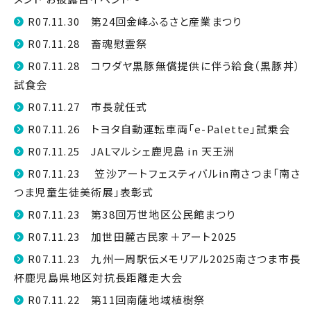
R07.11.30 第24回金峰ふるさと産業まつり
R07.11.28 畜魂慰霊祭
R07.11.28 コワダヤ黒豚無償提供に伴う給食（黒豚丼）
試食会
R07.11.27 市長就任式
R07.11.26 トヨタ自動運転車両「e-Palette」試乗会
R07.11.25 JALマルシェ鹿児島 in 天王洲
R07.11.23 笠沙アートフェスティバルin南さつま「南さ
つま児童生徒美術展」表彰式
R07.11.23 第38回万世地区公民館まつり
R07.11.23 加世田麓古民家＋アート2025
R07.11.23 九州一周駅伝メモリアル2025南さつま市長
杯鹿児島県地区対抗長距離走大会
R07.11.22 第11回南薩地域植樹祭