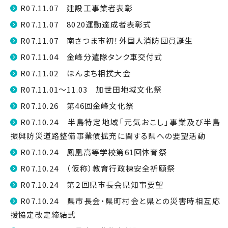
R07.11.07 建設工事業者表彰
R07.11.07 8020運動達成者表彰式
R07.11.07 南さつま市初！外国人消防団員誕生
R07.11.04 金峰分遣隊タンク車交付式
R07.11.02 ほんまち相撲大会
R07.11.01～11.03 加世田地域文化祭
R07.10.26 第46回金峰文化祭
R07.10.24 半島特定地域「元気おこし」事業及び半島
振興防災道路整備事業債拡充に関する県への要望活動
R07.10.24 鳳凰高等学校第61回体育祭
R07.10.24 （仮称）教育行政棟安全祈願祭
R07.10.24 第２回県市長会県知事要望
R07.10.24 県市長会・県町村会と県との災害時相互応
援協定改定締結式