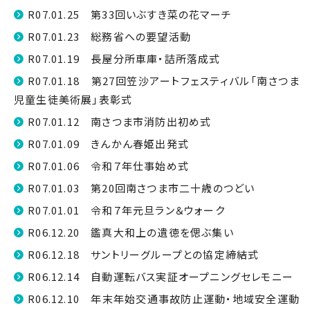
R07.01.25 第33回いぶすき菜の花マーチ
R07.01.23 総務省への要望活動
R07.01.19 長屋分所車庫・詰所落成式
R07.01.18 第27回笠沙アートフェスティバル「南さつま
児童生徒美術展」表彰式
R07.01.12 南さつま市消防出初め式
R07.01.09 きんかん春姫出発式
R07.01.06 令和７年仕事始め式
R07.01.03 第20回南さつま市二十歳のつどい
R07.01.01 令和７年元旦ラン＆ウォーク
R06.12.20 鑑真大和上の遺徳を偲ぶ集い
R06.12.18 サントリーグループとの協定締結式
R06.12.14 自動運転バス実証オープニングセレモニー
R06.12.10 年末年始交通事故防止運動・地域安全運動