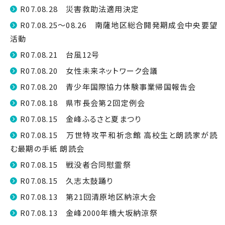
R07.08.28 災害救助法適用決定
R07.08.25～08.26 南薩地区総合開発期成会中央要望
活動
R07.08.21 台風12号
R07.08.20 女性未来ネットワーク会議
R07.08.20 青少年国際協力体験事業帰国報告会
R07.08.18 県市長会第２回定例会
R07.08.15 金峰ふるさと夏まつり
R07.08.15 万世特攻平和祈念館 高校生と朗読家が読
む最期の手紙 朗読会
R07.08.15 戦没者合同慰霊祭
R07.08.15 久志太鼓踊り
R07.08.13 第21回清原地区納涼大会
R07.08.13 金峰2000年橋大坂納涼祭