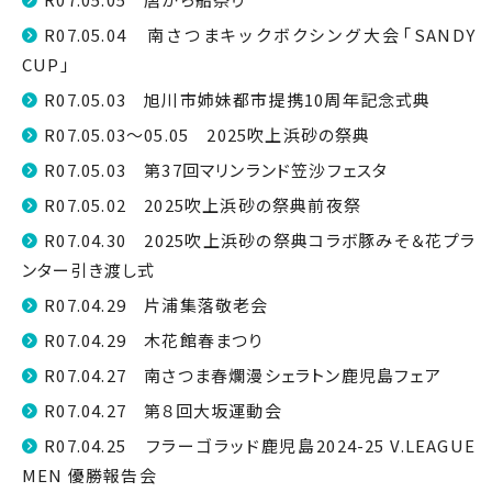
R07.05.04 南さつまキックボクシング大会「SANDY
CUP」
R07.05.03 旭川市姉妹都市提携10周年記念式典
R07.05.03～05.05 2025吹上浜砂の祭典
R07.05.03 第37回マリンランド笠沙フェスタ
R07.05.02 2025吹上浜砂の祭典前夜祭
R07.04.30 2025吹上浜砂の祭典コラボ豚みそ＆花プラ
ンター引き渡し式
R07.04.29 片浦集落敬老会
R07.04.29 木花館春まつり
R07.04.27 南さつま春爛漫シェラトン鹿児島フェア
R07.04.27 第８回大坂運動会
R07.04.25 フラーゴラッド鹿児島2024-25 V.LEAGUE
MEN 優勝報告会