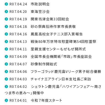
R07.04.24 市政説明会
R07.04.20 東海笠沙会
R07.04.19 関東坊津会第33回総会
R07.04.18 砂の祭典招待作家市長表敬
R07.04.16 鳳凰高校女子テニス部入賞報告
R07.04.13 戦後80年万世特攻慰霊碑第54回慰霊祭
R07.04.11 里親支援センターもぜもぜ開所式
R07.04.09 全国市長会機関紙「市政」市長座談会
R07.04.07 砂像制作開始式
R07.04.06 フラーゴラッド鹿児島Vリーグ男子総合優勝
R07.04.03 チャイナエアライン日本支社長ご来訪
R07.04.02 シェラトン鹿児島「ハワイアンフェア〜南さ
つま市の恵み〜」開催中
R07.04.01 令和７年度スタート