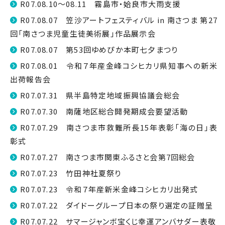
R07.08.10～08.11 霧島市・姶良市大雨支援
R07.08.07 笠沙アートフェスティバル in 南さつま 第27
回「南さつま児童生徒美術展」作品展示会
R07.08.07 第53回ゆめぴか本町七夕まつり
R07.08.01 令和７年産金峰コシヒカリ県知事への新米
出荷報告会
R07.07.31 県半島特定地域振興協議会総会
R07.07.30 南薩地区総合開発期成会要望活動
R07.07.29 南さつま市救難所長15年表彰「海の日」表
彰式
R07.07.27 南さつま市関東ふるさと会第7回総会
R07.07.23 竹田神社夏祭り
R07.07.23 令和７年産新米金峰コシヒカリ出発式
R07.07.22 ダイドーグループ日本の祭り選定の証贈呈
R07.07.22 サマージャンボ宝くじ幸運アンバサダー表敬