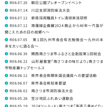
R06.07.20 朝日公園プレオープンイベント
R06.07.14 川辺支部消防操法大会
R06.07.12 新規採用職員トイレ清掃実技研修
R06.07.12 南薩線企画展2024 廃止から40年～汽笛が
聞こえたあの日の故郷へ～
R06.07.05 第１回九州市長会有志勉強会～九州の未
来を大いに語る会～
R06.06.30 関西南さつま市ふるさと会創設第１回総会
R06.06.22 山形屋食堂「南さつまの味だより」南さつま
市物産展トップセールス
R06.06.12 県市長会県関係国会議員への要望活動
R06.06.07 県市長会県知事要望
R06.06.02 南さつま市消防操法大会
R06.05.26 笠沙地区ふれあい運動会
R06.05.19 2024ツール・ド・南さつま「海道八景めぐり」