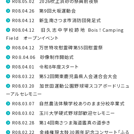
R08.05.02 2026吹上浜砂の祭典前夜祭
R08.04.26 第9回大坂運動会
R08.04.12 新生南さつま市消防団発足式
R08.04.12 旧久志中学校跡地 Bois！Camping
Field オープンイベント
R08.04.12 万世特攻慰霊碑第55回慰霊祭
R0８.04.06 砂像制作開始式
R08.04.01 令和8年度スタート
R08.03.22 第52回関東鹿児島県人会連合会大会
R08.03.20 加世田運動公園野球場スコアボードリニュ
ーアルセレモニー
R08.03.07 自然農法体験学校ありのまま分校卒業式
R08.03.02 玉川大学硬式野球部歓迎セレモニー
R08.02.28 第14回南さつま海道鑑真の道歩き
R08.02.22 金峰権現太鼓30周年記念コンサート「ふる