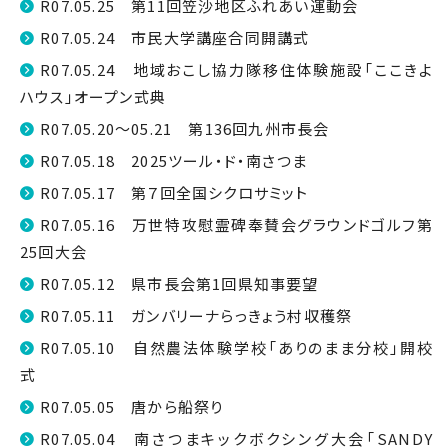
R07.05.25 第11回笠沙地区ふれあい運動会
R07.05.24 市民大学講座合同開講式
R07.05.24 地域おこし協力隊移住体験施設「ここきよ
ハウス」オープン式典
R07.05.20～05.21 第136回九州市長会
R07.05.18 2025ツール・ド・南さつま
R07.05.17 第７回全国シクロサミット
R07.05.16 万世特攻慰霊碑奉賛会グラウンドゴルフ第
25回大会
R07.05.12 県市長会第1回県知事要望
R07.05.11 ガンバリーナらっきょう村収穫祭
R07.05.10 自然農法体験学校「ありのまま分校」開校
式
R07.05.05 唐から船祭り
R07.05.04 南さつまキックボクシング大会「SANDY