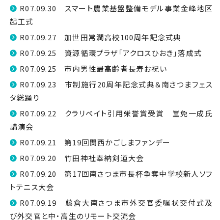
R07.09.30 スマート農業基盤整備モデル事業金峰地区
起工式
R07.09.27 加世田常潤高校100周年記念式典
R07.09.25 資源循環プラザ「アクロスひおき」落成式
R07.09.25 市内男性最高齢者長寿お祝い
R07.09.23 市制施行20周年記念式典＆南さつまフェス
タ総踊り
R07.09.22 クラリベイト引用栄誉賞受賞 堂免一成氏
講演会
R07.09.21 第19回関西かごしまファンデー
R07.09.20 竹田神社奉納剣道大会
R07.09.20 第17回南さつま市長杯争奪中学校新人ソフ
トテニス大会
R07.09.19 藤倉大南さつま市外交官委嘱状交付式及
び外交官と中・高生のリモート交流会