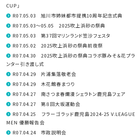
CUP」
R07.05.03 旭川市姉妹都市提携10周年記念式典
R07.05.03～05.05 2025吹上浜砂の祭典
R07.05.03 第37回マリンランド笠沙フェスタ
R07.05.02 2025吹上浜砂の祭典前夜祭
R07.04.30 2025吹上浜砂の祭典コラボ豚みそ＆花プラ
ンター引き渡し式
R07.04.29 片浦集落敬老会
R07.04.29 木花館春まつり
R07.04.27 南さつま春爛漫シェラトン鹿児島フェア
R07.04.27 第８回大坂運動会
R07.04.25 フラーゴラッド鹿児島2024-25 V.LEAGUE
MEN 優勝報告会
R07.04.24 市政説明会