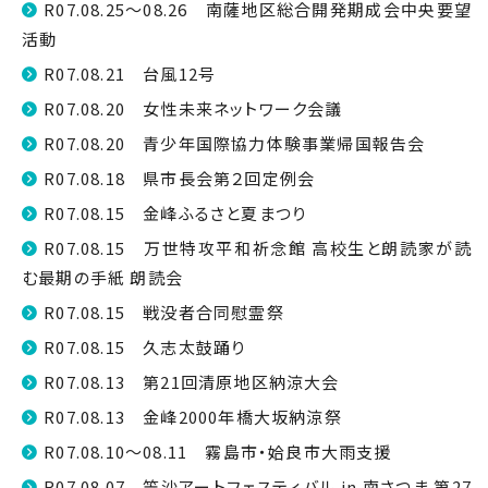
R07.08.25～08.26 南薩地区総合開発期成会中央要望
活動
R07.08.21 台風12号
R07.08.20 女性未来ネットワーク会議
R07.08.20 青少年国際協力体験事業帰国報告会
R07.08.18 県市長会第２回定例会
R07.08.15 金峰ふるさと夏まつり
R07.08.15 万世特攻平和祈念館 高校生と朗読家が読
む最期の手紙 朗読会
R07.08.15 戦没者合同慰霊祭
R07.08.15 久志太鼓踊り
R07.08.13 第21回清原地区納涼大会
R07.08.13 金峰2000年橋大坂納涼祭
R07.08.10～08.11 霧島市・姶良市大雨支援
R07.08.07 笠沙アートフェスティバル in 南さつま 第27