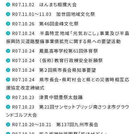
R07.11.02 ほんまち相撲大会
R07.11.01～11.03 加世田地域文化祭
R07.10.26 第46回金峰文化祭
R07.10.24 半島特定地域「元気おこし」事業及び半島
振興防災道路整備事業債拡充に関する県への要望活動
R07.10.24 鳳凰高等学校第61回体育祭
R07.10.24 （仮称）教育行政棟安全祈願祭
R07.10.24 第２回県市長会県知事要望
R07.10.24 県市長会・県町村会と県との災害時相互応
援協定改定締結式
R07.10.23 津貫中間豊祭太鼓踊
R07.10.23 第21回サンセットブリッジ南さつま市グラウ
ンドゴルフ大会
R07.10.20～10.21 第137回九州市長会
R07.10.19 坊八坂神社祇園祭「坊ほぜどん」