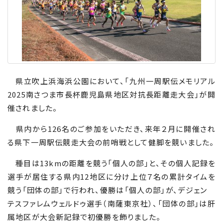
県立吹上浜海浜公園において、「九州一周駅伝メモリアル
2025
南さつま市長杯鹿児島県地区対抗長距離走大会」が開
催されました。
県内から
126
名のご参加をいただき、来年２月に開催され
る県下一周駅伝競走大会の前哨戦として健脚を競いました。
種目は
13km
の距離を競う「個人の部」と、その個人記録を
選手が居住する県内
12
地区に分け上位７名の累計タイムを
競う「団体の部」で行われ、優勝は「個人の部」が、デジェン
テスファレムウェルドゥ選手（南薩東京社）、「団体の部」は肝
属地区が大会新記録で初優勝を飾りました。