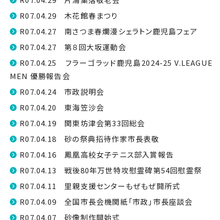
R07.04.29 木花館春まつり
R07.04.27 南さつま春爛漫シェラトン鹿児島フェア
R07.04.27 第８回大坂運動会
R07.04.25 フラーゴラッド鹿児島2024-25 V.LEAGUE
MEN 優勝報告会
R07.04.24 市政説明会
R07.04.20 東海笠沙会
R07.04.19 関東坊津会第33回総会
R07.04.18 砂の祭典招待作家市長表敬
R07.04.16 鳳凰高校女子テニス部入賞報告
R07.04.13 戦後80年万世特攻慰霊碑第54回慰霊祭
R07.04.11 里親支援センターもぜもぜ開所式
R07.04.09 全国市長会機関紙「市政」市長座談会
R07.04.07 砂像制作開始式