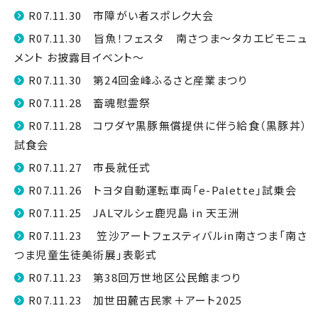
R07.11.30 市障がい者スポレク大会
R07.11.30 旨魚！フェスタ 南さつま～タカエビモニュ
メント お披露目イベント～
R07.11.30 第24回金峰ふるさと産業まつり
R07.11.28 畜魂慰霊祭
R07.11.28 コワダヤ黒豚無償提供に伴う給食（黒豚丼）
試食会
R07.11.27 市長就任式
R07.11.26 トヨタ自動運転車両「e-Palette」試乗会
R07.11.25 JALマルシェ鹿児島 in 天王洲
R07.11.23 笠沙アートフェスティバルin南さつま「南さ
つま児童生徒美術展」表彰式
R07.11.23 第38回万世地区公民館まつり
R07.11.23 加世田麓古民家＋アート2025