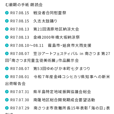
む最期の手紙 朗読会
R07.08.15 戦没者合同慰霊祭
R07.08.15 久志太鼓踊り
R07.08.13 第21回清原地区納涼大会
R07.08.13 金峰2000年橋大坂納涼祭
R07.08.10～08.11 霧島市・姶良市大雨支援
R07.08.07 笠沙アートフェスティバル in 南さつま 第27
回「南さつま児童生徒美術展」作品展示会
R07.08.07 第53回ゆめぴか本町七夕まつり
R07.08.01 令和７年産金峰コシヒカリ県知事への新米
出荷報告会
R07.07.31 県半島特定地域振興協議会総会
R07.07.30 南薩地区総合開発期成会要望活動
R07.07.29 南さつま市救難所長15年表彰「海の日」表