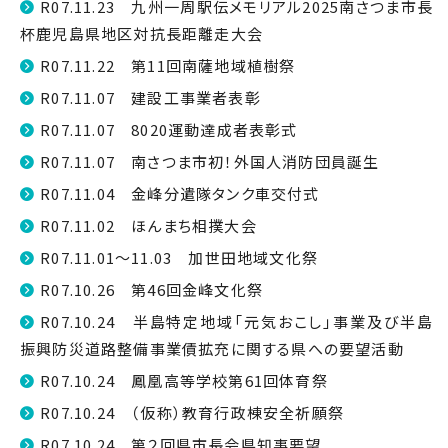
R07.11.23 九州一周駅伝メモリアル2025南さつま市長
杯鹿児島県地区対抗長距離走大会
R07.11.22 第11回南薩地域植樹祭
R07.11.07 建設工事業者表彰
R07.11.07 8020運動達成者表彰式
R07.11.07 南さつま市初！外国人消防団員誕生
R07.11.04 金峰分遣隊タンク車交付式
R07.11.02 ほんまち相撲大会
R07.11.01～11.03 加世田地域文化祭
R07.10.26 第46回金峰文化祭
R07.10.24 半島特定地域「元気おこし」事業及び半島
振興防災道路整備事業債拡充に関する県への要望活動
R07.10.24 鳳凰高等学校第61回体育祭
R07.10.24 （仮称）教育行政棟安全祈願祭
R07.10.24 第２回県市長会県知事要望