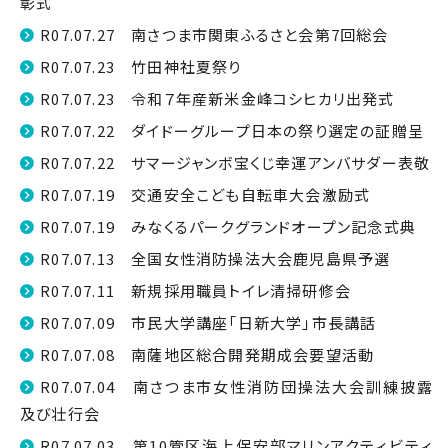
彰式
R07.07.27 南さつま市関東ふるさと会第7回総会
R07.07.23 竹田神社夏祭り
R07.07.23 令和７年産新米金峰コシヒカリ出発式
R07.07.22 ダイドーグループ日本の祭り選定の証贈呈
R07.07.22 サマージャンボ宝くじ幸運アンバサダー表敬
R07.07.19 交通安全こども自転車大会激励式
R07.07.19 みなくるパークグランドオープン記念式典
R07.07.13 全国女性消防操法大会鹿児島県予選
R07.07.11 新規採用職員トイレ清掃研修会
R07.07.09 市民大学講座「日新大学」市長講話
R07.07.08 南薩地区総合開発期成会要望活動
R07.07.04 南さつま市女性消防団操法大会訓練披露
及び壮行会
R07.07.03 第10管区海上保安部マリンアクティビティ