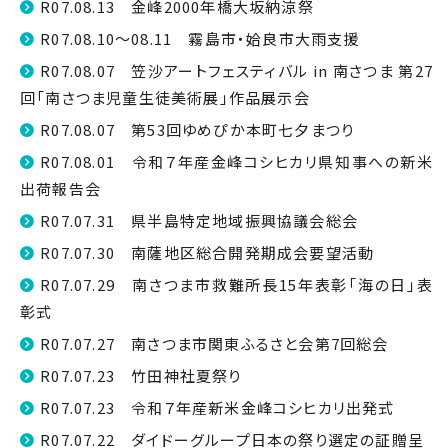
R07.08.13 金峰2000年橋大坂納涼祭
R07.08.10～08.11 霧島市・姶良市大雨支援
R07.08.07 笠沙アートフェスティバル in 南さつま 第27
回「南さつま児童生徒美術展」作品展示会
R07.08.07 第53回ゆめぴか本町七夕まつり
R07.08.01 令和７年産金峰コシヒカリ県知事への新米
出荷報告会
R07.07.31 県半島特定地域振興協議会総会
R07.07.30 南薩地区総合開発期成会要望活動
R07.07.29 南さつま市救難所長15年表彰「海の日」表
彰式
R07.07.27 南さつま市関東ふるさと会第7回総会
R07.07.23 竹田神社夏祭り
R07.07.23 令和７年産新米金峰コシヒカリ出発式
R07.07.22 ダイドーグループ日本の祭り選定の証贈呈