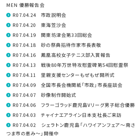
MEN 優勝報告会
R07.04.24 市政説明会
R07.04.20 東海笠沙会
R07.04.19 関東坊津会第33回総会
R07.04.18 砂の祭典招待作家市長表敬
R07.04.16 鳳凰高校女子テニス部入賞報告
R07.04.13 戦後80年万世特攻慰霊碑第54回慰霊祭
R07.04.11 里親支援センターもぜもぜ開所式
R07.04.09 全国市長会機関紙「市政」市長座談会
R07.04.07 砂像制作開始式
R07.04.06 フラーゴラッド鹿児島Vリーグ男子総合優勝
R07.04.03 チャイナエアライン日本支社長ご来訪
R07.04.02 シェラトン鹿児島「ハワイアンフェア〜南さ
つま市の恵み〜」開催中