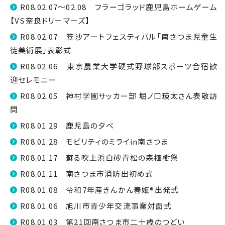
R08.02.07～02.08 フラーゴラッド鹿児島ホームゲーム
【VS奈良ドリーマーズ】
R08.02.07 笠沙アートフェスティバル「南さつま児童生
徒美術展」表彰式
R08.02.06 東京農業大学硬式野球部スポーツ合宿歓
迎セレモニー
R08.02.05 神村学園サッカー部 堀ノ口瑛太さん表敬訪
問
R08.01.29 鹿児島の夕べ
R08.01.28 モビリティのミライin南さつま
R08.01.17 蘇る吹上浜白砂青松の森植樹祭
R08.01.11 南さつま市消防出初め式
R08.01.08 令和7年産きんかん春姫®出発式
R08.01.06 旭川市青少年交流事業対面式
R08.01.03 第21回南さつま市二十歳のつどい