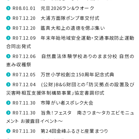
R08.01.01 元旦2026ラン＆ウオーク
R07.12.20 大浦方面隊ポンプ車交付式
R07.12.20 鑑真大和上の遺徳を偲ぶ集い
R07.12.09 年末年始地域安全運動・交通事故防止運動
合同出発式
R07.12.06 自然農法体験学校ありのまま分校 自然の
恵み収穫祭
R07.12.05 万世小学校創立150周年記念式典
R07.12.04 (公財)B&G財団との「防災拠点の設置及び
災害時相互支援体制構築事業」協定書調印式
R07.11.30 市障がい者スポレク大会
R07.11.30 旨魚！フェスタ 南さつま～タカエビモニュ
メント お披露目イベント～
R07.11.30 第24回金峰ふるさと産業まつり