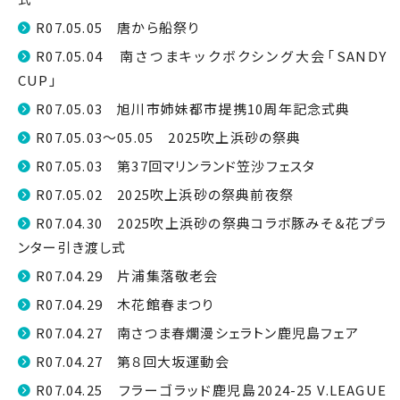
R07.05.05 唐から船祭り
R07.05.04 南さつまキックボクシング大会「SANDY
CUP」
R07.05.03 旭川市姉妹都市提携10周年記念式典
R07.05.03～05.05 2025吹上浜砂の祭典
R07.05.03 第37回マリンランド笠沙フェスタ
R07.05.02 2025吹上浜砂の祭典前夜祭
R07.04.30 2025吹上浜砂の祭典コラボ豚みそ＆花プラ
ンター引き渡し式
R07.04.29 片浦集落敬老会
R07.04.29 木花館春まつり
R07.04.27 南さつま春爛漫シェラトン鹿児島フェア
R07.04.27 第８回大坂運動会
R07.04.25 フラーゴラッド鹿児島2024-25 V.LEAGUE