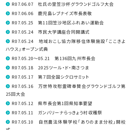
R07.06.07 杜氏の里笠沙杯グラウンドゴルフ大会
R07.06.06 鹿児島レブナイズ市長表敬
R07.05.25 第11回笠沙地区ふれあい運動会
R07.05.24 市民大学講座合同開講式
R07.05.24 地域おこし協力隊移住体験施設「ここきよ
ハウス」オープン式典
R07.05.20～05.21 第136回九州市長会
R07.05.18 2025ツール・ド・南さつま
R07.05.17 第７回全国シクロサミット
R07.05.16 万世特攻慰霊碑奉賛会グラウンドゴルフ第
25回大会
R07.05.12 県市長会第1回県知事要望
R07.05.11 ガンバリーナらっきょう村収穫祭
R07.05.10 自然農法体験学校「ありのまま分校」開校
式