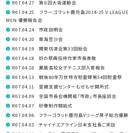
R07.04.27 第８回大坂運動会
R07.04.25 フラーゴラッド鹿児島2024-25 V.LEAGUE
MEN 優勝報告会
R07.04.24 市政説明会
R07.04.20 東海笠沙会
R07.04.19 関東坊津会第33回総会
R07.04.18 砂の祭典招待作家市長表敬
R07.04.16 鳳凰高校女子テニス部入賞報告
R07.04.13 戦後80年万世特攻慰霊碑第54回慰霊祭
R07.04.11 里親支援センターもぜもぜ開所式
R07.04.09 全国市長会機関紙「市政」市長座談会
R07.04.07 砂像制作開始式
R07.04.06 フラーゴラッド鹿児島Vリーグ男子総合優勝
R07.04.03 チャイナエアライン日本支社長ご来訪