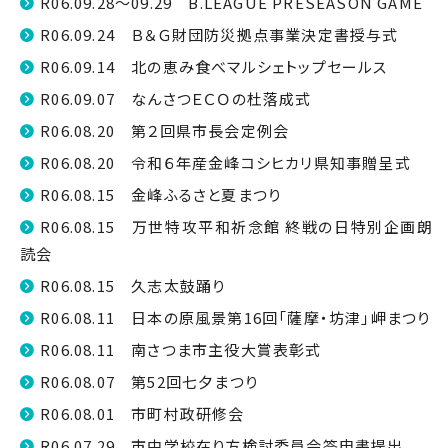
R06.09.28～09.29 B.LEAGUE PRESEASON GAME
R06.09.24 Ｂ＆Ｇ財団防災拠点事業決定書授与式
R06.09.14 北の恵み食べマルシェトップセールス
R06.09.07 なんさつＥＣＯの杜落成式
R06.08.20 第２回県市長会定例会
R06.08.20 令和６年産金峰コシヒカリ県知事贈呈式
R06.08.15 金峰ふるさと夏まつり
R06.08.15 万世特攻平和祈念館 終戦の日特別企画朗
読会
R06.08.15 久志太鼓踊り
R06.08.11 日本の原風景第16回「薩摩・坊津」岬まつり
R06.08.11 南さつま市主役大賞表彰式
R06.08.07 第52回七夕まつり
R06.08.01 市町村政研修会
R06.07.29 市中学校在り方検討委員会答申書提出