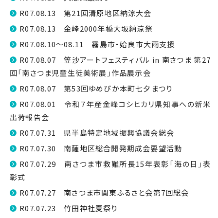
R07.08.13 第21回清原地区納涼大会
R07.08.13 金峰2000年橋大坂納涼祭
R07.08.10～08.11 霧島市・姶良市大雨支援
R07.08.07 笠沙アートフェスティバル in 南さつま 第27
回「南さつま児童生徒美術展」作品展示会
R07.08.07 第53回ゆめぴか本町七夕まつり
R07.08.01 令和７年産金峰コシヒカリ県知事への新米
出荷報告会
R07.07.31 県半島特定地域振興協議会総会
R07.07.30 南薩地区総合開発期成会要望活動
R07.07.29 南さつま市救難所長15年表彰「海の日」表
彰式
R07.07.27 南さつま市関東ふるさと会第7回総会
R07.07.23 竹田神社夏祭り