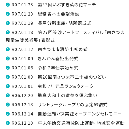
R07.01.25 第33回いぶすき菜の花マーチ
R07.01.23 総務省への要望活動
R07.01.19 長屋分所車庫・詰所落成式
R07.01.18 第27回笠沙アートフェスティバル「南さつま
児童生徒美術展」表彰式
R07.01.12 南さつま市消防出初め式
R07.01.09 きんかん春姫出発式
R07.01.06 令和７年仕事始め式
R07.01.03 第20回南さつま市二十歳のつどい
R07.01.01 令和７年元旦ラン＆ウォーク
R06.12.20 鑑真大和上の遺徳を偲ぶ集い
R06.12.18 サントリーグループとの協定締結式
R06.12.14 自動運転バス実証オープニングセレモニー
R06.12.10 年末年始交通事故防止運動・地域安全運動