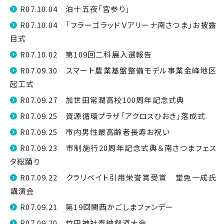
R07.10.04 泊十五夜「宮参り」
R07.10.04 「フラーゴラッドＶアリーナ南さつま」お披露
目式
R07.10.02 第109回二科展入選報告
R07.09.30 スマート農業基盤整備モデル事業金峰地区
起工式
R07.09.27 加世田常潤高校100周年記念式典
R07.09.25 資源循環プラザ「アクロスひおき」落成式
R07.09.25 市内男性最高齢者長寿お祝い
R07.09.23 市制施行20周年記念式典＆南さつまフェス
タ総踊り
R07.09.22 クラリベイト引用栄誉賞受賞 堂免一成氏
講演会
R07.09.21 第19回関西かごしまファンデー
R07.09.20 竹田神社奉納剣道大会