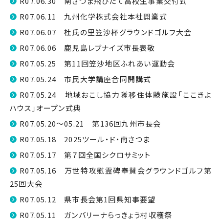
R07.06.30 南さつま飛びたて高校生事業交付式
R07.06.11 九州化学株式会社本社開業式
R07.06.07 杜氏の里笠沙杯グラウンドゴルフ大会
R07.06.06 鹿児島レブナイズ市長表敬
R07.05.25 第11回笠沙地区ふれあい運動会
R07.05.24 市民大学講座合同開講式
R07.05.24 地域おこし協力隊移住体験施設「ここきよ
ハウス」オープン式典
R07.05.20～05.21 第136回九州市長会
R07.05.18 2025ツール・ド・南さつま
R07.05.17 第７回全国シクロサミット
R07.05.16 万世特攻慰霊碑奉賛会グラウンドゴルフ第
25回大会
R07.05.12 県市長会第1回県知事要望
R07.05.11 ガンバリーナらっきょう村収穫祭