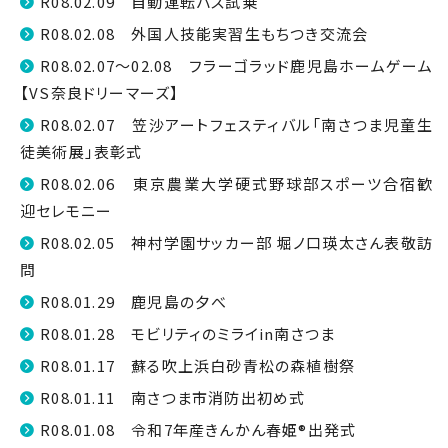
R08.02.09 自動運転バス試乗
R08.02.08 外国人技能実習生もちつき交流会
R08.02.07～02.08 フラーゴラッド鹿児島ホームゲーム
【VS奈良ドリーマーズ】
R08.02.07 笠沙アートフェスティバル「南さつま児童生
徒美術展」表彰式
R08.02.06 東京農業大学硬式野球部スポーツ合宿歓
迎セレモニー
R08.02.05 神村学園サッカー部 堀ノ口瑛太さん表敬訪
問
R08.01.29 鹿児島の夕べ
R08.01.28 モビリティのミライin南さつま
R08.01.17 蘇る吹上浜白砂青松の森植樹祭
R08.01.11 南さつま市消防出初め式
R08.01.08 令和7年産きんかん春姫®出発式