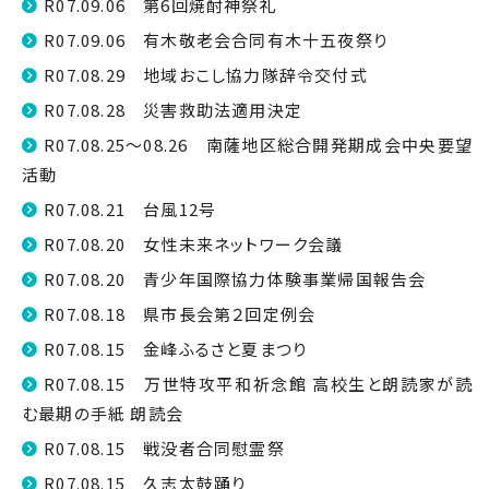
R07.09.06 第6回焼酎神祭礼
R07.09.06 有木敬老会合同有木十五夜祭り
R07.08.29 地域おこし協力隊辞令交付式
R07.08.28 災害救助法適用決定
R07.08.25～08.26 南薩地区総合開発期成会中央要望
活動
R07.08.21 台風12号
R07.08.20 女性未来ネットワーク会議
R07.08.20 青少年国際協力体験事業帰国報告会
R07.08.18 県市長会第２回定例会
R07.08.15 金峰ふるさと夏まつり
R07.08.15 万世特攻平和祈念館 高校生と朗読家が読
む最期の手紙 朗読会
R07.08.15 戦没者合同慰霊祭
R07.08.15 久志太鼓踊り