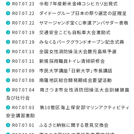
R07.07.23 令和７年産新米金峰コシヒカリ出発式
R07.07.22 ダイドーグループ日本の祭り選定の証贈呈
R07.07.22 サマージャンボ宝くじ幸運アンバサダー表敬
R07.07.19 交通安全こども自転車大会激励式
R07.07.19 みなくるパークグランドオープン記念式典
R07.07.13 全国女性消防操法大会鹿児島県予選
R07.07.11 新規採用職員トイレ清掃研修会
R07.07.09 市民大学講座「日新大学」市長講話
R07.07.08 南薩地区総合開発期成会要望活動
R07.07.04 南さつま市女性消防団操法大会訓練披露
及び壮行会
R07.07.03 第10管区海上保安部マリンアクティビティ
安全講習激励
R07.07.01 ふるさと納税に関する意見交換会